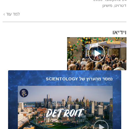
דטרויט, מישיגן
למד עוד
וידיאו
נמסר מהערוץ של SCIENTOLOGY