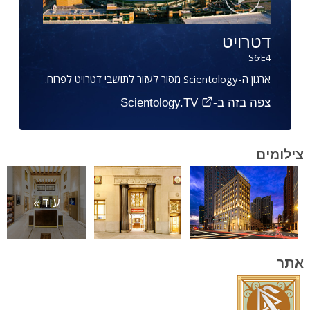
דטרויט
S
6
·E
4
ארגון ה-Scientology מסור לעזור לתושבי דטרויט לפרוח.
צפה בזה ב-Scientology.TV
צילומים
עוד »
אתר