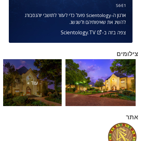
S
6
·E
1
ארגון ה-Scientology פועל כדי לעזור לתושבי יוהנסבורג
להשיג את שאיפותיהם ולשגשג.
צפה בזה ב-Scientology.TV
צילומים
עוד »
אתר