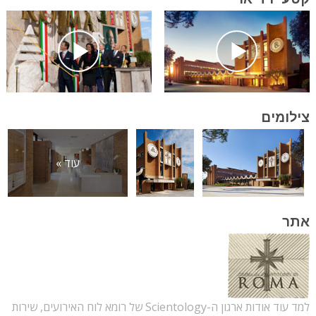
צילומים
עוד »
אתר
למד עוד אודות ארגון ה-Scientology של רומא לוח האירועים, שירות