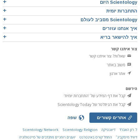
Scientology היום
התחברות יומית
Scientology מסביב לעולם
איך אנחנו עוזרים
איך להישאר בריא
צור איתנו קשר
שאלות? צור איתנו קשר
משוב באתר
אתר ארגון
הירשם
קבל את דף המידע של 'התחברות יומית'
קבל את הניוזלטר של Scientology Today
אתרים קשורים
שפה
ל. רון האברד
דיאנטיקה
Scientology Religion
Scientology Network
דיוויד מיסקביג׳
התחל קורס באינטרנט
יועצים רוחניים מתנדבים של סיינטולוגיה