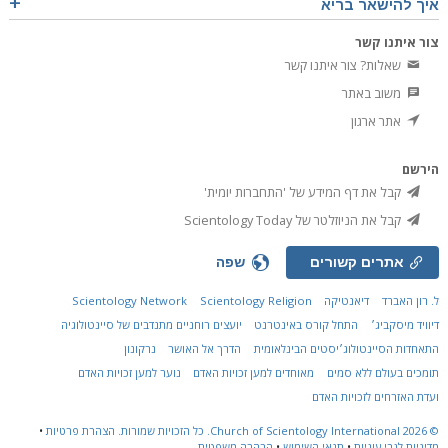
איך להישאר בריא
צור איתנו קשר
שאלות? צור איתנו קשר
משוב באתר
אתר ארגון
הירשם
קבל את דף המידע של 'התחברות יומית'
קבל את הניוזלטר של Scientology Today
אתרים קשורים
שפה
ל. רון האברד
דיאנטיקה
Scientology Religion
Scientology Network
דיוויד מיסקביג׳
התחל קורס באינטרנט
יועצים רוחניים מתנדבים של סיינטולוגיה
התאחדות הסיינטולוג׳יסטים הבינלאומית
הדרך אל האושר
נרקונון
תומכים בעולם ללא סמים
מאוחדים למען זכויות האדם
נוער למען זכויות האדם
ועדת האזרחים לזכויות האדם
© 2026
Church of Scientology International.
כל הזכויות שמורות.
הצהרת פרטיות
•
מדיניות לגבי עוגיות
•
תנאי השימוש
•
הבהרה משפטית