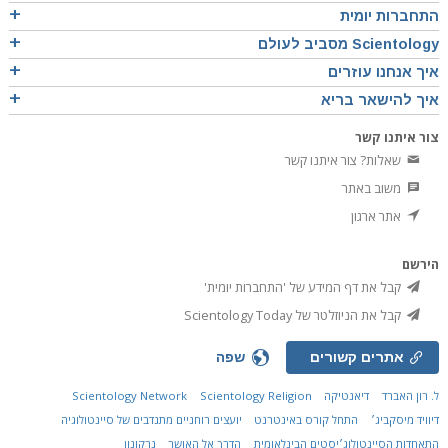
התחברות יומית
Scientology מסביב לעולם
איך אנחנו עוזרים
איך להישאר בריא
צור איתנו קשר
שאלות? צור איתנו קשר
משוב באתר
אתר ארגון
הירשם
קבל את דף המידע של 'התחברות יומית'
קבל את הניוזלטר של Scientology Today
אתרים קשורים
שפה
ל. רון האברד
דיאנטיקה
Scientology Religion
Scientology Network
דיוויד מיסקביג׳
התחל קורס באינטרנט
יועצים רוחניים מתנדבים של סיינטולוגיה
התאחדות הסיינטולוג׳יסטים הבינלאומית
הדרך אל האושר
נרקונון