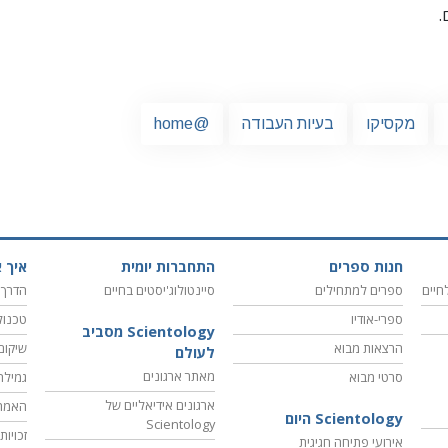
.
מקסיקו
בעיות העבודה
@home
חנות ספרים
התחברות יומית
איך א
חיים
ספרים למתחילים
סיינטולוג'יסטים בחיים
הדרך 
ספרי-אודיו
טכנול
Scientology מסביב
הרצאות מבוא
שיקום
לעולם
מאתר ארגונים
סרטי מבוא
גמילה
ארגונים אידיאליים של
האמת
Scientology היום
Scientology
זכויו
אירועי פתיחה חגיגית