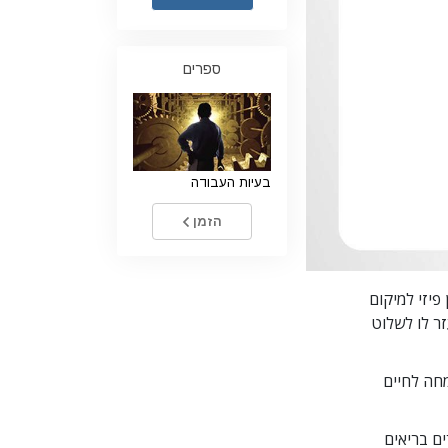
ילדים
ספרים
כלים למקום העבודה
אתיקה ומצבי הפעולה
הגורם לדיכוי
בעיות העבודה
חקירות
יסודות ההתארגנות
הזמן
היסודות של יחסי ציבור
יעדים ושאיפות
פיזי למיקום
זר לו לשלוט
טכנולוגיית הלמידה
תקשורת
ו שמחה לחיים
ם בריאים