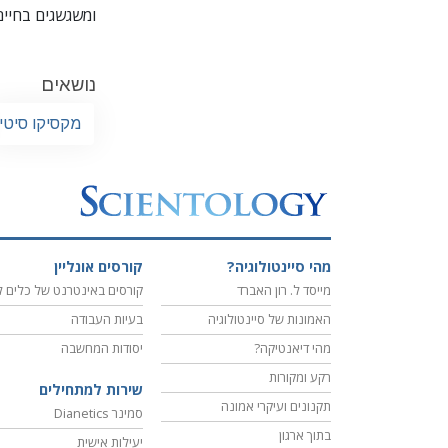
ומשגשגים בחיים
נושאים
מקסיקו סיטי
מהי סיינטולוגיה?
קורסים אונליין
מייסד ל. רון האברד
קורסים באינטרנט של כלים ל
האמונות של סיינטולוגיה
בעיות העבודה
מהי דיאנטיקה?
יסודות המחשבה
רקע ומקורות
שירות למתחילים
תקנונים ועיקרי אמונה
סמינר Dianetics
בתוך ארגון
יעילות אישית