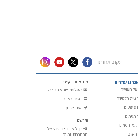
עקוב אחרינו
צור איתנו קשר
נחנו עוזרים
אל האושר
שאלות? צור איתנו קשר
וגיית הלמידה
משוב באתר
 פושעים
אתר ארגון
 מסמים
הירשם
 על הסמים
קבל את דף המידע של
ת האדם
'התחברות יומית'