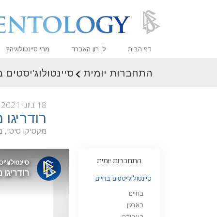
דף הבית
ל. רון האברד
מהי סיינטולוגיה?
התחברות יומית
סיינטולוג'יסטים 
אמונות ועיסוק מעשי
עיקרי האמונה והתקנו
18 ביוני 2021
מה סיינטולוגים אומר
רודריגו
פגוש סיינטולוג
מקסיקו סיטי, מ
בתוך ארגון
התחברות יומית
העקרונות הבסיסיים 
סיינטולוג'יסטים בחיים
מבוא לדיאנטיקה
בחיים
אהבה ושנאה –
מהי גדוּלה?
בארגון
בעבודה