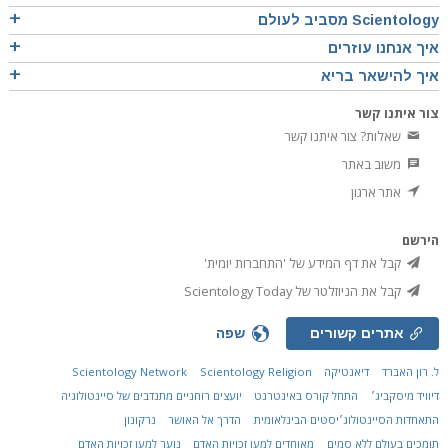
Scientology מסביב לעולם
איך אנחנו עוזרים
איך להישאר בריא
צור איתנו קשר
שאלות? צור איתנו קשר
משוב באתר
אתר ארגון
הירשם
קבל את דף המידע של 'התחברות יומית'
קבל את הניוזלטר של Scientology Today
אתרים קשורים
שפה
ל. רון האברד
דיאנטיקה
Scientology Religion
Scientology Network
דיוויד מיסקביג׳
התחל קורס באינטרנט
יועצים רוחניים מתנדבים של סיינטולוגיה
התאחדות הסיינטולוג׳יסטים הבינלאומית
הדרך אל האושר
נרקונון
תומכים בעולם ללא סמים
מאוחדים למען זכויות האדם
נוער למען זכויות האדם