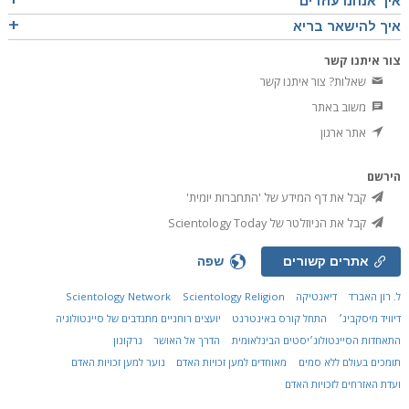
איך אנחנו עוזרים
איך להישאר בריא
צור איתנו קשר
שאלות? צור איתנו קשר
משוב באתר
אתר ארגון
הירשם
קבל את דף המידע של 'התחברות יומית'
קבל את הניוזלטר של Scientology Today
אתרים קשורים
שפה
ל. רון האברד
דיאנטיקה
Scientology Religion
Scientology Network
דיוויד מיסקביג׳
התחל קורס באינטרנט
יועצים רוחניים מתנדבים של סיינטולוגיה
התאחדות הסיינטולוג׳יסטים הבינלאומית
הדרך אל האושר
נרקונון
תומכים בעולם ללא סמים
מאוחדים למען זכויות האדם
נוער למען זכויות האדם
ועדת האזרחים לזכויות האדם