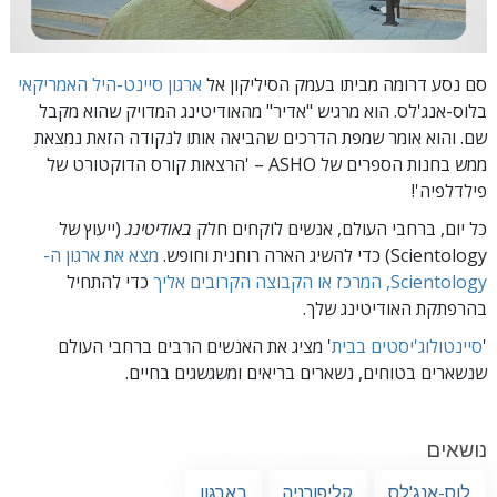
סם נסע דרומה מביתו בעמק הסיליקון אל
ארגון סיינט-היל האמריקאי
בלוס-אנג'לס. הוא מרגיש "אדיר" מהאודיטינג המדויק
שהוא מקבל
שם. והוא אומר שמפת הדרכים שהביאה אותו לנקודה הזאת נמצאת
ממש בחנות הספרים של ASHO –
'הרצאות קורס הדוקטורט של
פילדלפיה'!
כל יום, ברחבי העולם, אנשים לוקחים חלק
באודיטינג
(ייעוץ של
Scientology) כדי להשיג הארה רוחנית וחופש.
מצא את ארגון ה-
Scientology, המרכז או הקבוצה הקרובים אליך
כדי להתחיל
בהרפתקת האודיטינג שלך.
'
סיינטולוג'יסטים בבית
' מציג את האנשים הרבים ברחבי העולם
שנשארים בטוחים, נשארים בריאים ומשגשגים בחיים.
נושאים
לוס-אנג'לס
קליפורניה
בארגון