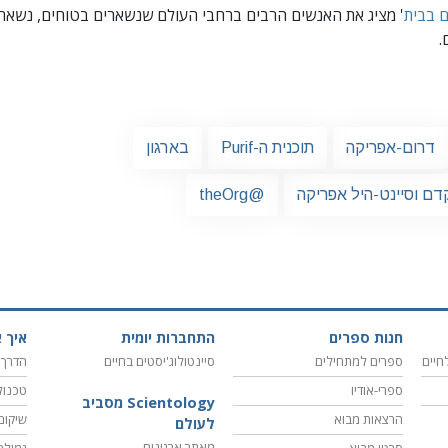
ם בבית
' מציג את האנשים הרבים ברחבי העולם שנשארים בטוחים, נשארי
.
דרום-אפריקה
תוכנית ה-Purif
בארגון
דם וסיינט-היל אפריקה
@theOrg
חנות ספרים
התחברות יומית
איך א
חיים
ספרים למתחילים
סיינטולוג'יסטים בחיים
הדרך 
ספרי-אודיו
טכנול
Scientology מסביב
הרצאות מבוא
שיקום
לעולם
מאתר ארגונים