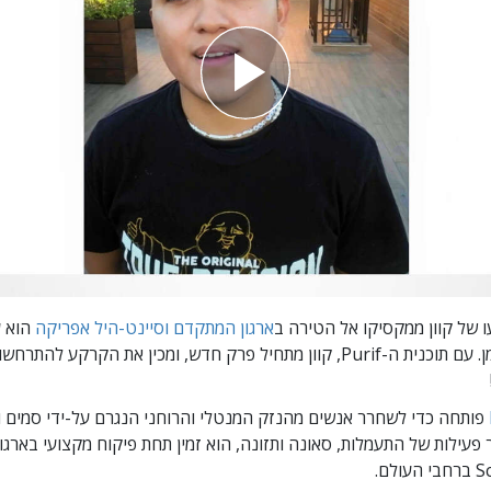
 של קוון ממקסיקו אל הטירה ב
ארגון המתקדם וסיינט-היל אפריקה
הוא ע
(כמעט) כמו הזמן. עם תוכנית ה-Purif, קוון מתחיל פרק חדש, ומכין את הקרקע ל
פותחה כדי לשחרר אנשים מהנזק המנטלי והרוחני הנגרם על-ידי סמים ו
עילות של התעמלות, סאונה ותזונה, הוא זמין תחת פיקוח מקצועי בארגונ