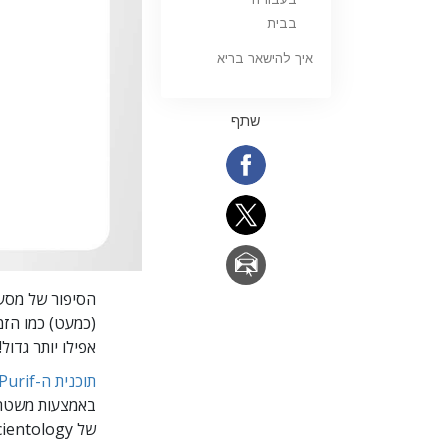
בבית
איך להישאר בריא
שתף
הסיפור של מסעו
אפילו יותר גדול!
תוכנית ה-Purif
באמצעות משטר פ
של Scientology ברחבי העולם.