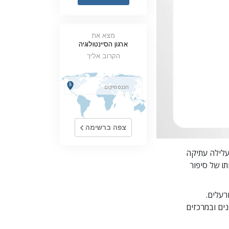
ילדים
מצא את
כלים למקום העבודה
ארגון הסיינטולוגיה
אתיקה ומצבי הפעולה
הקרוב אליך
הגורם לדיכוי
חקירות
יסודות ההתארגנות
צפה ברשימה
היסודות של יחסי ציבור
יעדים ושאיפות
לילה עתיקה
התרחשותו של סיפור
טכנולוגיית הלמידה
תקשורת
רעלים.
ים ובמרכזים