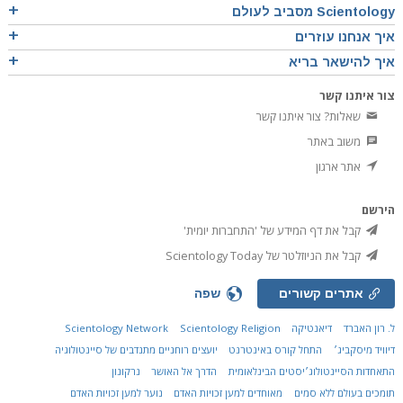
Scientology מסביב לעולם
איך אנחנו עוזרים
איך להישאר בריא
צור איתנו קשר
שאלות? צור איתנו קשר
משוב באתר
אתר ארגון
הירשם
קבל את דף המידע של 'התחברות יומית'
קבל את הניוזלטר של Scientology Today
אתרים קשורים
שפה
ל. רון האברד
דיאנטיקה
Scientology Religion
Scientology Network
דיוויד מיסקביג׳
התחל קורס באינטרנט
יועצים רוחניים מתנדבים של סיינטולוגיה
התאחדות הסיינטולוג׳יסטים הבינלאומית
הדרך אל האושר
נרקונון
תומכים בעולם ללא סמים
מאוחדים למען זכויות האדם
נוער למען זכויות האדם