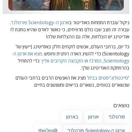
ניקול עוברת התמחות כאודיטור ב
ארגון ה-Scientology פורטלנד
.
עבורה זה מצב שבו כולם מרוויחים, כי כאשר לאדם שהיא
נותנת לו
אודיטינג יש הצלחות, אלה גם ההצלחות שלה!
כל יום, ברחבי העולם, אנשים לוקחים חלק
באודיטינג
(ייעוץ של
Scientology) כדי להשיג הארה רוחנית וחופש.
מצא את ארגון ה-
Scientology, המרכז או הקבוצה הקרובים אליך
כדי להתחיל
בהרפתקת האודיטינג שלך.
'
סיינטולוג'יסטים בבית
' מציג את האנשים הרבים ברחבי העולם
שנשארים בטוחים, נשארים בריאים ומשגשגים בחיים.
נושאים
פורטלנד
אורגון
בארגון
ארגון ה-Scientology פורטלנד
@theOrg