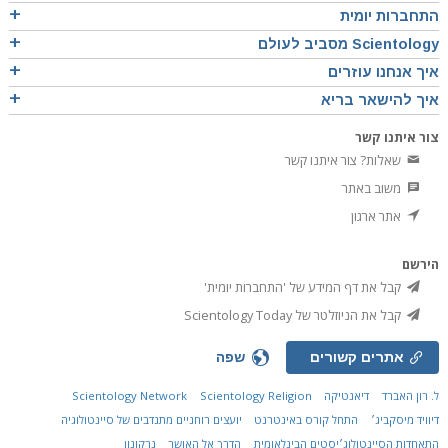
התחברות יומית
Scientology מסביב לעולם
איך אנחנו עוזרים
איך להישאר בריא
צור איתנו קשר
שאלות? צור איתנו קשר
משוב באתר
אתר ארגון
הירשם
קבל את דף המידע של 'התחברות יומית'
קבל את הניוזלטר של Scientology Today
אתרים קשורים
שפה
ל. רון האברד
דיאנטיקה
Scientology Religion
Scientology Network
דיוויד מיסקביג׳
התחל קורס באינטרנט
יועצים רוחניים מתנדבים של סיינטולוגיה
התאחדות הסיינטולוג׳יסטים הבינלאומית
הדרך אל האושר
נרקונון