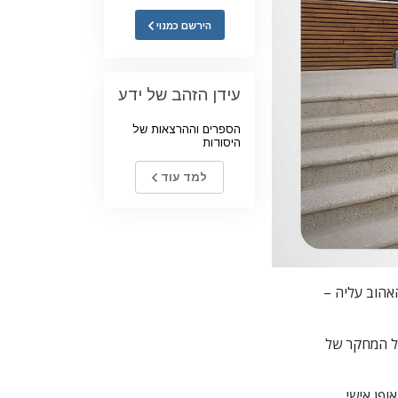
הירשם כמנוי
ילדים
כלים למקום העבודה
עידן הזהב של ידע
אתיקה ומצבי הפעולה
הספרים וההרצאות של
הגורם לדיכוי
היסודות
חקירות
למד עוד
יסודות ההתארגנות
היסודות של יחסי ציבור
יעדים ושאיפות
האהוב עליה –
טכנולוגיית הלמידה
תקשורת
ול המחקר של
ופן
אישי,