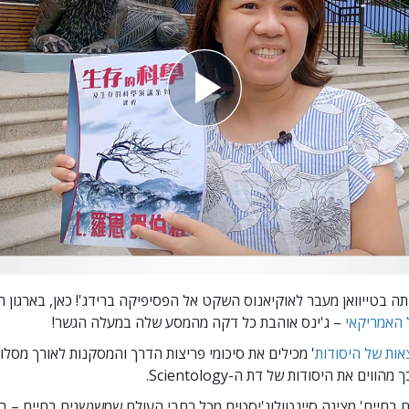
תה בטייוואן מעבר לאוקיאנוס השקט אל הפסיפיקה ברידג'! כאן, בארגון 
ל האמריקאי
– ג'ינס אוהבת כל דקה מהמסע שלה במעלה הגשר!
ות של היסודות
' מכילים את סיכומי פריצות הדרך והמסקנות לאורך מסל
הווים את היסודות של דת ה-Scientology.
ים בחיים' מציגה סיינטולוג'יסטים מכל רחבי העולם שמשגשגים
בחיים – בא