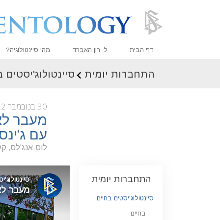
דף הבית
ל. רון האברד
מהי סיינטולוגיה?
התחברות יומית
סיינטולוג'יסטים 
אמונות ועיסוק מעשי
עיקרי האמונה והתקנו
30 בנובמבר 2022
מה סיינטולוגים אומר
מעבר לא
פגוש סיינטולוג
עם ג'ינס
בתוך ארגון
לוס-אנג'לס, קל
העקרונות הבסיסיים 
התחברות יומית
מבוא לדיאנטיקה
סיינטולוג'יסטים בחיים
אהבה ושנאה –
מהי גדוּלה?
בחיים