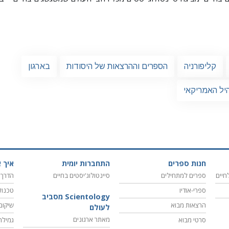
קליפורניה
הספרים וההרצאות של היסודות
בארגון
היל האמריקאי
חנות ספרים
התחברות יומית
איך א
חיים
ספרים למתחילים
סיינטולוג'יסטים בחיים
הדרך 
ספרי-אודיו
טכנול
Scientology מסביב
הרצאות מבוא
שיקום
לעולם
מאתר ארגונים
סרטי מבוא
גמילה