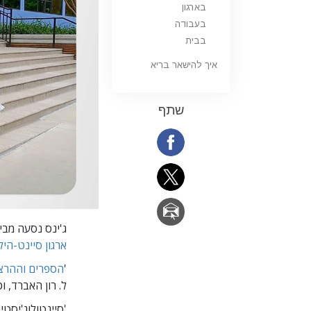
בארגון
בעבודה
בבית
איך להישאר בריא
שתף
ג'ינס נסעה מבי
ארגון סיינט-הי
'
הספרים וההרצא
ל. רון האברד, וכך מ
'סיינטולוג'יסט