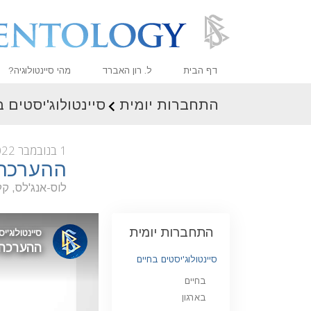
דף הבית
ל. רון האברד
מהי סיינטולוגיה?
התחברות יומית
סיינטולוג'יסטים 
אמונות ועיסוק מעשי
עיקרי האמונה והתקנו
1 בנובמבר 2022
מה סיינטולוגים אומר
ההערכה 
פגוש סיינטולוג
לוס-אנג'לס, קל
בתוך ארגון
התחברות יומית
העקרונות הבסיסיים 
מבוא לדיאנטיקה
סיינטולוג'יסטים בחיים
בחיים
אהבה ושנאה –
מהי גדוּלה?
בארגון