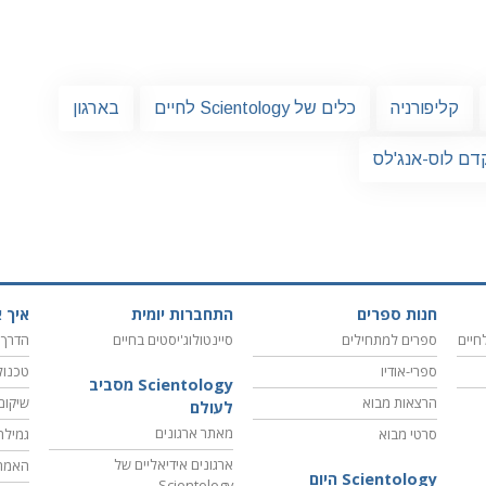
קליפורניה
כלים של Scientology לחיים
בארגון
דם לוס-אנג'לס
חנות ספרים
התחברות יומית
איך א
חיים
ספרים למתחילים
סיינטולוג'יסטים בחיים
הדרך 
ספרי-אודיו
טכנול
Scientology מסביב
הרצאות מבוא
שיקום
לעולם
מאתר ארגונים
סרטי מבוא
גמילה
ארגונים אידיאליים של
האמת
Scientology היום
Scientology