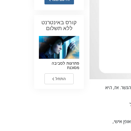
ילדים
כלים למקום העבודה
קורס באינטרנט
ללא תשלום
אתיקה ומצבי הפעולה
הגורם לדיכוי
חקירות
פתרונות לסביבה
יסודות ההתארגנות
מסוכנת
היסודות של יחסי ציבור
התחל
יעדים ושאיפות
גשר. אז, היא
טכנולוגיית הלמידה
תקשורת
ופן
אישי,