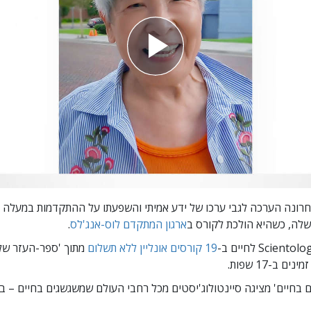
רונה הערכה לגבי ערכו של ידע אמיתי והשפעתו על ההתקדמות במעלה ה
לה, כשהיא הולכת לקורס ב
ארגון המתקדם לוס-אנג'לס
.
19 קורסים אונליין ללא תשלום
מתוך 'ספר-העזר של
ים בחיים' מציגה סיינטולוג'יסטים מכל רחבי העולם שמשגשגים
בחיים – בא