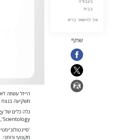
בעבודה
בבית
איך להישאר בריא
שתף
הייזל עשתה לאח
משקיעה בנצח ש
גלה כלים של Scientology לחיים ב-
Scientology', זמינים ב-17 שפות.
'סיינטולוג'יסט
מקצועי ורוחני.