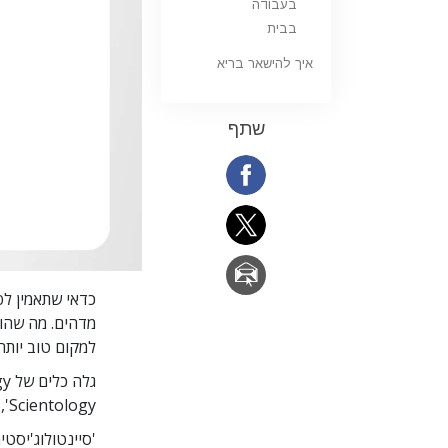
בעבודה
בבית
איך להישאר בריא
שתף
כדאי שתאמין לפ
מדהים. מה שהופ
למקום טוב יותר!
גלה כלים של Scientology לחיים ב-
Scientology', זמינים ב-17 שפות.
'סיינטולוג'יסט