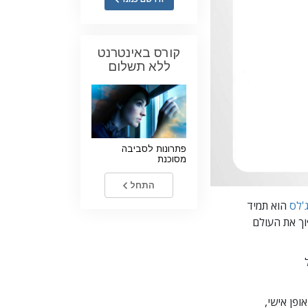
ילדים
כלים למקום העבודה
קורס באינטרנט
ללא תשלום
אתיקה ומצבי הפעולה
הגורם לדיכוי
חקירות
פתרונות לסביבה
יסודות ההתארגנות
מסוכנת
היסודות של יחסי ציבור
התחל
יעדים ושאיפות
'לס
הוא תמיד
וך את העולם
טכנולוגיית הלמידה
תקשורת
ופן
אישי,