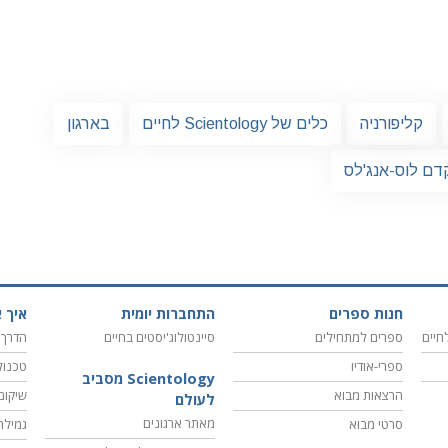
קליפורניה
כלים של Scientology לחיים
בארגון
דם לוס-אנג'לס
חנות ספרים
התחברות יומית
איך א
חיים
ספרים למתחילים
סיינטולוג'יסטים בחיים
הדרך 
ספרי-אודיו
טכנול
Scientology מסביב
הרצאות מבוא
שיקום
לעולם
מאתר ארגונים
סרטי מבוא
גמילה