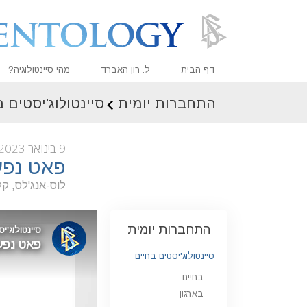
דף הבית
ל. רון האברד
מהי סיינטולוגיה?
התחברות יומית
סיינטולוג'יסטים 
אמונות ועיסוק מעשי
עיקרי האמונה והתקנו
9 בינואר 2023
מה סיינטולוגים אומר
פאט נפע
פגוש סיינטולוג
לוס-אנג'לס, קל
בתוך ארגון
התחברות יומית
העקרונות הבסיסיים 
מבוא לדיאנטיקה
סיינטולוג'יסטים בחיים
בחיים
אהבה ושנאה –
מהי גדוּלה?
בארגון