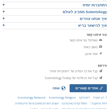
התחברות יומית
Scientology מסביב לעולם
איך אנחנו עוזרים
איך להישאר בריא
צור איתנו קשר
שאלות? צור איתנו קשר
משוב באתר
אתר ארגון
הירשם
קבל את דף המידע של 'התחברות יומית'
קבל את הניוזלטר של Scientology Today
אתרים קשורים
שפה
ל. רון האברד
דיאנטיקה
Scientology Religion
Scientology Network
דיוויד מיסקביג׳
התחל קורס באינטרנט
יועצים רוחניים מתנדבים של סיינטולוגיה