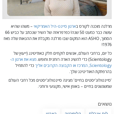
מרלנה מוכנה לקורס ב
ארגון סיינט-היל האמריקאי
– משהו שהיא
עושה כבר כמעט 50 שנה! כפרפראזה של השיר שנכתב על כביש 66
הסמוך, ASHO הוא המקום שבו מרלנה מקבלת את ההנאות שלה מאז
1976!
כל יום, ברחבי העולם, אנשים לוקחים חלק
באודיטינג
(ייעוץ של
Scientology) כדי להשיג הארה רוחנית וחופש.
מצא את ארגון ה-
Scientology, המרכז או הקבוצה הקרובים אליך
כדי להתחיל
בהרפתקת האודיטינג שלך.
'סיינטולוג'יסטים בחיים' מציגה סיינטולוג'יסטים מכל רחבי העולם
שמשגשגים
בחיים – באופן
אישי, מקצועי ורוחני.
נושאים
לוס-אנג'לס
קליפורניה
בארגון