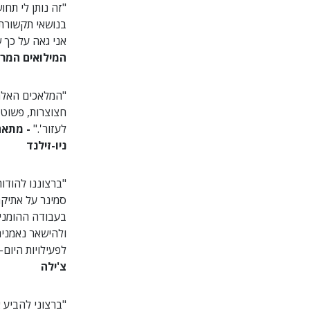
"זה נותן לי ת
בנושאי תקשורת 
אני גאה על כך 
המילואים המרכז
"המלאכים האלה
חצוצרות, פשוט ה
לעזור'."
- מתאם
ניו-זילנד
"ברצוננו להוד
סמינר על אתיקה
ולהישאר נאמני
לפעילויות היום-י
צ'ילה
"ברצוני להביע 