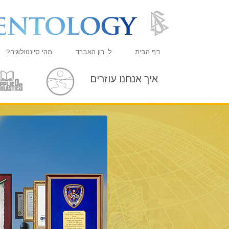
דף הבית
ל. רון האברד
מהי סיינטולוגיה?
אמונות ועיסוק מעשי
איך אנחנו עוזרים
עיקרי האמונה והתקנו
מה סיינטולוגים אומר
פגוש סיינטולוג
בתוך ארגון
העקרונות הבסיסיים 
מבוא לדיאנטיקה
אהבה ושנאה –
מהי גדוּלה?