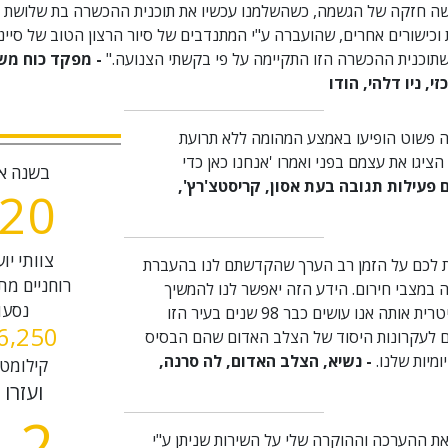
חושה חזקה של הגשמה, כשהשלמנו עכשיו את תוכנית ההכשרה בת שלושת 
וכישורים אחרים, שהועברה ע"י המתנדבים של סיור הרצון הטוב של סיינט
שתוכנית ההכשרה הזו התקיימה על פי בקשתי הצנועה."
- מפקד כוח מ
י, ניו דלהי, הודו
 פשוט הופיעו באמצע המהומה ללא תרועת
ציגו את עצמם בפני ואמרו 'אנחנו כאן כדי
בשנה א
 פעילות תגובה בעת אסון, קריסטצ'רץ',
2
0
צוותי יו
ות לכם על הזמן רב הערך שהקדשתם לנו בהעברת
רוחניים מת
 במצבי חירום. הידע הזה יאפשר לנו להמשיך
נסעו
בעבודה ההומניטרית אותה אנו עושים כבר 98 שנים בעיר הזו
,
6
2
5
0
ם לעקרונות היסוד של הצלב האדום שהם הבסיס
ומיות שלנו.
- נשיא, הצלב האדום, לה סרנה,
קילומטר
ועזרו 
.2
את ההערכה וההוקרה שלי על השירות שניתן ע"י