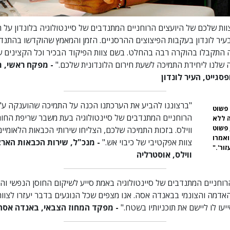
וות שלכם של היועצים הרוחניים המתנדבים של סיינטולוגיה בלונדון על 
יר לונדון בעקבות הפיצוצים ההרסניים. הזמן והמאמץ שהוקדשו בהתנדב
ה התקבלו בהוקרה רבה בהחלט. בשם צוות הפיקוד הבכיר וכל הקצינים ש
שלנו ליחידת התמיכה לשעת חירום הלונדונית שלכם."
- מפקח ראשי, 
גייט, העיר לונדון
"ברצוננו להביע את הערכתנו הכנה על התמיכה שהוענקה ע"י
פשוט
הרוחניים המתנדבים של סיינטולוגיה בעת משבר שריפת החור
 ללא
 פשוט
ווילס. בזכות התמיכה שלכם, הצליחו שירותי הכבאות הלאומיים
ואמרו
צוות אפקטיבי של כיבוי אש."
- מנכ"ל, שירות הכבאות הארצי
זור'."
ווילס, אוסטרליה
הרוחניים המתנדבים של סיינטולוגיה באמת סייע לשיקום החוסן הנפשי והר
אדמה והצונמי בבאנדה אסה. אנו מצפים שכל הנוגעים בדבר יעזרו לצוו
ייעו לו ליישם את תוכניותיו בשטח."
- מפקד המחוז הצבאי, באנדה אסה,