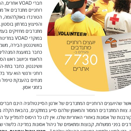
חברי VOAD אחרי
רוחניים מתנדבים אל מו
הטורנדו באוקלהומה, הה
והפיצוץ במרתון בוסטון. 
מתנדבים מחזיקים בעמד
במוקדי VOAD במ
בוושינגטון הבירה, משמש
הלאומי וכיושב ראש הסנ
וושינגטון. כחבר בתת-ה
רוחני ורגשי הוא עזר בק
מנחים בהענקת טיפול רו
בזמני אסון.
שר שהיועצים הרוחניים המתנדבים של ארגון הסיינטולוגיה הינם חברים 
. צוות המתנדבים המסור והמאומן שלהם סייע במתקנים, בהבאת הקלה ב
רבנות של אסונות באזורי האחריות שלנו. אין לנו כל היסוס להמליץ על הי
בים בפני ממשלות, קבוצות ומתאמים של ניהול אסונות במדינה כלשהי ש