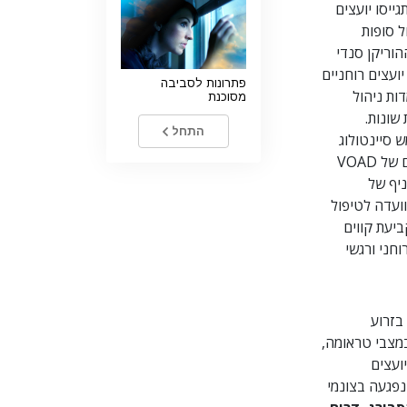
ם, התגייסו יועצים
ל סופות
וריקן סנדי
יועצים רוחניים
פתרונות לסביבה
ות ניהול
מסוכנת
דינות שונות.
התחל
 סיינטולוג
כחבר במועצת המנהלים של VOAD
יף של
וועדה לטיפול
ביעת קווים
חני ורגשי
בזרוע
מצבי טראומה,
ועצים
נפגעה בצונמי