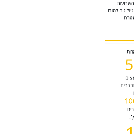
השבועות
ולוגיה להודו.
שטרת
חת
5
עצים
נדבים
1
0
ים
ל-
1