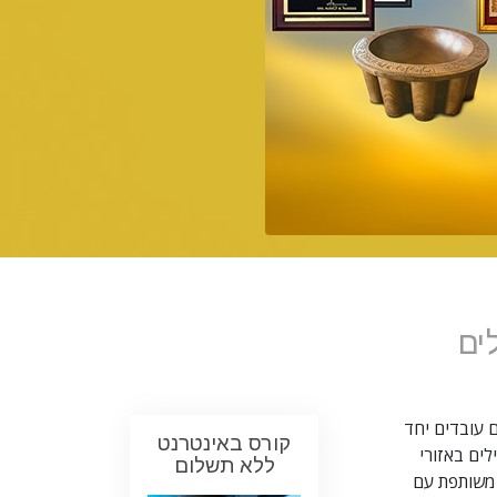
ילדים
כלים למקום העבודה
אתיקה ומצבי הפעולה
הגורם לדיכוי
חקירות
יסודות ההתארגנות
היסודות של יחסי ציבור
יעדים ושאיפות
ים
טכנולוגיית הלמידה
תקשורת
ם עובדים יחד
קורס באינטרנט
לים באזורי
ללא תשלום
עבודה משותפת עם