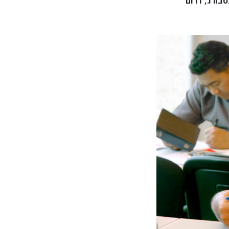
נסבורג, דרום