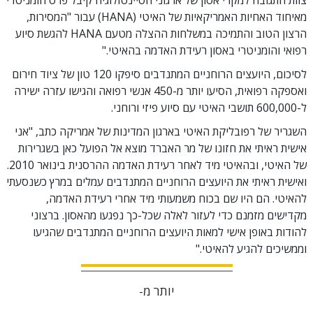
צוות התגובה למקרי אסון של ארגוני הסיינטולוגיה קיבל פרס הומניטרי
מאיחוד האחיות האמריקאיות של האיטי (HANA) עבור "המסירות,
הרצון הטוב והתמיכה במשלחות ההצלה מטעם HANA להגשת סיוע
רפואי והומניטרי באסון רעידת האדמה בהאיטי."
לסיכום, היועצים הרוחניים המתנדבים סיפקו 120 טון של ציוד חירום
ואספקה רפואית, הסיעו יותר מ-450 אנשי רפואה והגישו עזרה ישירה
ל-600,000
תושבי האיטי עם סיוע פיזי ורוחני.
השגריר של רפובליקת האיטי בארגון המדינות של אמריקה כתב, "אני
אישית ראיתי את חזונו של מר האברד מוצא אל הפועל כאן בשגרירות
של האיטי, ובהאיטי מיד לאחר רעידת האדמה ההרסנית בינואר 2010.
ואישית ראיתי את היועצים הרוחניים המתנדבים עמלים במרץ כשנסעתי
להאיטי. הם היו שם בכוח משמעותי מיד אחרי רעידת האדמה,
מקדישים מזמנם כדי לעזור לאלה שכל-כך נפגעו מהאסון. ברצוני
להודות באופן אישי למאות היועצים הרוחניים המתנדבים שהגיעו
וממשיכים להגיע להאיטי."
יותר מ-