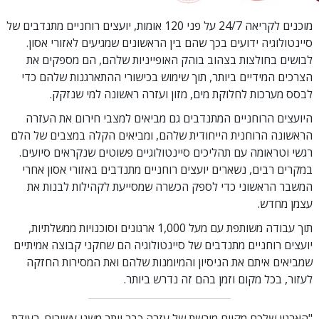
מוכנים לקריאה 24/7 על פני 120 אומות, יועצים רוחניים מתנדבים של
סיינטולוגיה ידועים בכך שהם בין הראשונים שמגיעים לאזורי אסון.
לבושים בחולצות בצהוב בוהק האופייניות שלהם, הם מספקים את
הצרכים המידיים ביותר, תוך שימוש בכישורי ההתארגנות שלהם כדי
לבסס מערכות לחלוקת מים, מזון ועזרה ראשונה למי שנזקק.
היועצים הרוחניים המתנדבים גם מביאים למצבי חירום את העזרה
הראשונה הרוחנית הייחודית שלהם, ומביאים הקלה במצבים של הלם
רגשי וטראומה עם תהליכים סיינטולוגיים פשוטים שנקראים סיועים.
במקרים רבים, נשארים יועצים רוחניים מתנדבים באזורי אסון אחרי
המשבר הראשוני כדי לספק הכשרה שמסייעת לקהילות לבנות את
עצמן מחדש.
תוך עבודה משותפת עם מעל 1,000 ארגונים וסוכנויות ממשלתיות,
יועצים רוחניים מתנדבים של סיינטולוגיה הם שחקני קבוצה אמיתיים
שמביאים איתם את הניסיון והמיומנות שלהם ואת המסירות החזקה
לעזור, בכל מקום וזמן בהם זה נדרש ביותר.
"הארגון שלכם מקיים מורשת של עזרה כבר יותר משני עשורים. רעידת