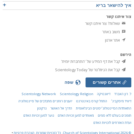
איך להישאר בריא
צור איתנו קשר
שאלות? צור איתנו קשר
משוב באתר
אתר ארגון
הירשם
קבל את דף המידע של 'התחברות יומית'
קבל את הניוזלטר של Scientology Today
אתרים קשורים
שפה
ל. רון האברד
דיאנטיקה
Scientology Religion
Scientology Network
דיוויד מיסקביג׳
התחל קורס באינטרנט
יועצים רוחניים מתנדבים של סיינטולוגיה
התאחדות הסיינטולוג׳יסטים הבינלאומית
הדרך אל האושר
נרקונון
תומכים בעולם ללא סמים
מאוחדים למען זכויות האדם
נוער למען זכויות האדם
ועדת האזרחים לזכויות האדם
© 2026
Church of Scientology International.
כל הזכויות שמורות.
הצהרת פרטיות
•