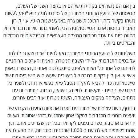
בין אם הם משרתים בקהילות שלהם או בקצה השני של העולם,
הסיסמה של היועץ הרוחני המתנדב של סיינטולוגיה היא "
ניתן
לעשות
משהו בקשר לזה." התוכנית שנוצרה באמצע שנות ה-70 ע"י ל. רון
האברד בחסות ארגון הסיינטולוגיה הבינלאומי בתור שירות חברתי דתי,
מהווה כיום את אחד מכוחות ההצלה העצמאיים והבינלאומיים הגדולים
והבולטים ביותר.
השליחות של היועץ הרוחני המתנדב היא להיות "אדם שעוזר לזולתו
על בסיס התנדבותי על-ידי השבת המטרה, האמת והערכים הרוחניים
לחייהם של אחרים." מאות אלפים, סיינטולוגים ואחרים, הוכשרו באופן
אישי או
און-ליין
בקשת רחבה של כישורים שעושים שימוש ביסודות של
סיינטולוגיה כדי להביא להקלה מסבל פיזי, נפשי או רוחני ולשפר כל
היבט של החיים - תקשורת, למידה, נישואין, הורות, התמודדות עם
מתחים, הצלחה במקום העבודה, השגת מטרות ועוד רבים אחרים.
בנוסף, רשת עולמית של מתנדבים יוצרת את צוות המענה הקבוע של
יועצים רוחניים מתנדבים למקרי אסון שמתגייס בזמני אסונות, מעשה
ידי אדם או טבע, כשהם נענים לקריאה בכל זמן שצריכים אותם. תוך
שהם משתפים פעולה עם כ-1,000 ארגונים וסוכנויות, הם הפעילו את
כישוריהם ואת ניסיונם במתן תמיכה פיזית וסיוע רוחני במאות אתרי