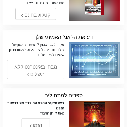
ספרי-אודיו, סרטים והרצאות.
קטלוג בחינם
דע את ה-'אני' האמיתי שלך
סקרן לגבי עצמך?
הצעד הראשון שלך
לגלות יותר יכול להיות פשוט לעשות מבחן
אישיות ללא תשלום.
מבחן באינטרנט ללא
תשלום
ספרים למתחילים
דיאנטיקה: המדע המודרני של בריאות
הנפש
מאת ל. רון האברד
הזמן