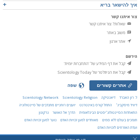
איך להישאר בריא
צור איתנו קשר
שאלות? צור איתנו קשר
משוב באתר
אתר ארגון
הירשם
קבל את דף המידע של 'התחברות יומית'
קבל את הניוזלטר של Scientology Today
אתרים קשורים
שפה
ל. רון האברד
דיאנטיקה
Scientology Religion
Scientology Network
דיוויד מיסקביג׳
התחל קורס באינטרנט
יועצים רוחניים מתנדבים של סיינטולוגיה
התאחדות הסיינטולוג׳יסטים הבינלאומית
הדרך אל האושר
נרקונון
תומכים בעולם ללא סמים
מאוחדים למען זכויות האדם
נוער למען זכויות האדם
ועדת האזרחים לזכויות האדם
© 2026
Church of Scientology International.
כל הזכויות שמורות.
הצהרת פרטיות
•