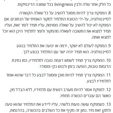
כל חלק אחר שלה ולבין livingness בכל שמונה הדינמיקות.
8. המפקח צריך להיות מסוגל להשיב על כל שאלה הקשורה
לסיינטולוגיה, על-ידי הכוונת התלמיד למקור האמיתי של הנתונים. אם
המפקח לא יכול להשיב על שאלה מסוימת, עליו תמיד לומר זאת, ועליו
תמיד למצוא את התשובה לשאלה מהמקור ולומר לתלמיד היכן הוא יוכל
למצוא אותה.
9. המפקח לעולם לא ישקר, ירמה או יטעה את התלמיד בנוגע
לסיינטולוגיה. הוא תמיד יהיה ישר עם התלמיד בנוגע לכך.
10. המפקח צריך תמיד לשמש דוגמה טובה לתלמידיו, כמו נתינת
הדגמות טובות, הופעה בזמן ולבוש נקי ומסודר.
11. המפקח צריך תמיד להיות מוכן ומסוגל לבצע כל דבר שהוא אומר
לתלמידיו לבצע.
12. למפקח אסור להיות מעורב רגשית עם תלמידיו, ללא הבדל מין,
כאשר הם עוברים הכשרה תחתיו.
13. כשמפקח עושה טעות כלשהי, עליו ליידע את התלמיד שהוא טעה
ולתקן זאת מיד. נתון זה מקיף את כל השלבים בהכשרה, בהדגמות,