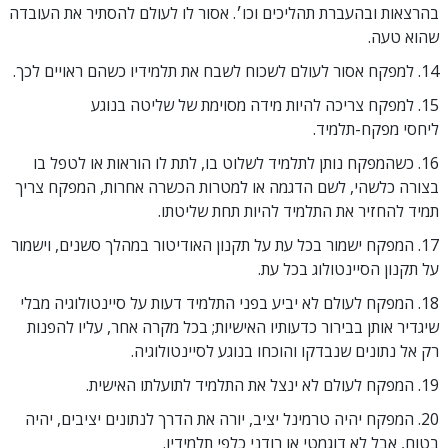
בהרצאות ובהעברת תהליכים וכו׳. אסור לו לעולם להסתיר את העובדה
שהוא טעה.
14. למפקח אסור לעולם לשכוח לשבח את תלמידיו כשהם ראויים לכך.
15. למפקח צריכה להיות מידה מסוימת של שליטה בנוגע
ליחסי מפקח-תלמיד.
16. כשהמפקח נותן לתלמיד לשלוט בו, לתת לו הוראות או לטפל בו
בצורה כלשהי, לשם הדגמה או למטרות הכשרה אחרות, המפקח צריך
תמיד להחזיר את התלמיד להיות תחת שליטתו.
17. המפקח ישמור בכל עת על תקנון האודיטור במהלך סשנים, וישמור
על תקנון הסיינטולוג בכל עת.
18. המפקח לעולם לא יביע בפני התלמיד דעות על סיינטולוגיה מבלי
שיגדיר אותן בבירור כדעותיו האישיות; בכל מקרה אחר, עליו להפנות
רק אל נתונים שנבדקו והוכחו בנוגע לסיינטולוגיה.
19. המפקח לעולם לא ינצל את התלמיד לתועלתו האישית.
20. המפקח יהיה טרמינל יציב, יורה את הדרך לנתונים יציבים, יהיה
בטוח, אבל לא דוגמטי או רודני כלפי תלמידיו.