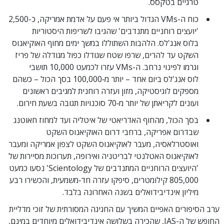
טרגיים בטקסס.
כוח ה-VMs הגדול ביותר אי פעם על אדמת אמריקה, כ-2,500
'יועצים רוחניים מתנדבים' שהגיבו לשריפות היסטוריות
בלוס אנג'לס. הלהבות השתוללו במשך ימים מחוף האוקיאנוס
השקט עד להרים, שרפו שטח שגודלו כפול מגודלה של פריז
וגרמו לפינוי נרחב. ה-VMs עזרו לכמעט 10,000 תושבי
לוס אנג'לס ביום אחד – יותר מ‑100,000 בסך הכול – כשהם
מספקים לוגיסטיקה, מזון ועזרה רוחנית למגיבים ראשונים
ועונים לקריאתן של יותר מ‑70 סוכנויות תגובה בשעת חירום.
בסך הכול, מהחוף האדריאטי של איטליה ועד למחוז חאוטנג
שבדרום אפריקה, ברחבי דרום האוקיאנוס השקט
ואוסטרלאסיה, מעבר לאוקיאנוס השקט לצפון אמריקה ומעבר
לאוקיאנוס האטלנטי לבריטניה ואירופה, תערוכות מסיירות של
'היועצים הרוחניים המתנדבים של Scientology' נסעו כמעט
805,000 קילומטרים, סיפקו עזרה חד‑משמעית, והכשירו רבע
מיליון אינדיבידואלים בשנה האחרונה בלבד.
ערב הסיפורים האפיים המשיך עם החגיגה המסורתית של זוכי מדליית
החופש של ה-IAS, שהכירה בשלושה אינדיבידואלים מיוחדים במינם,