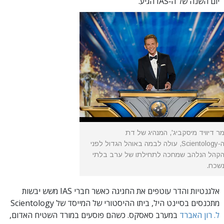
יום השנה של ה‑IAS הגיע.
ר דיוויד מיסקביג', המנהיג של דת
ה‑Scientology, עולה לבמה באוהל הגדול לפני
קהל הנלהב שמחכה לתחילתו של ערב בלתי
שכח.
אלגנטיות והדר עוטפים את החגיגה כאשר חברי IAS משש יבשות
מתכנסים בסיינט היל, ביתו ההיסטורי של המייסד של Scientology
ל. רון האברד
במערב סאסקס. כשהם פוסעים במורד השטיח האדום,