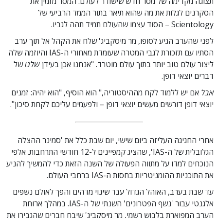
תצוגה מקדימה של מסר חדש שישודר לעולם. המסר מזמין את
הסקרנים לגלות את מה שהוא תיאר בתור הממד הרביעי של
Scientology – הסוד עצמו שהעולם תמיד תהה לגביו.
לפני שהערב הגיע לסופו, מר מיסקביג' שלח את הקהל אל תוך ערב
הסתיו עם תזכורת לגבי המטרה שעומדת מאחורי ה-IAS והיוזמה שלה
ליצור עולם טוב יותר בתוך עולם מוטרד. "אנחנו אכן בעידן
שלנו
של
דברים יוצאי דופן.
אבל
אם יש ללמוד לקח מההיסטוריה," הוא הוסיף, "הוא יהיה: זמנים
יוצאי דופן דורשים מעשים יוצאי דופן – ולפעמים עליכם לקחת סיכון".
אחרי החגיגה העליזה ביום שישי, יום שבת כלל את 'סמינר ההצלה
הגלובלית של ה-IAS', שהציג קמפיינים ל-12 חודשי התרחבות. אלפי
הנוכחים למדו על מתווה הפעולה של השנה הזאת כדי להמשיך להניע
את התוכניות ההומניטריות בחסות ה-IAS ברחבי העולם.
עד שבת בערב, האוהל הגדול עבר שינוי מדהים והפך לאולם נשפים
אלגנטי עבור 'נשף הפטרונים' השנתי של ה-IAS. במהלך ארוחת
הערב המפוארת בלבוש רשמי, מר מיסקביג' שיבח חברים שהגבירו את