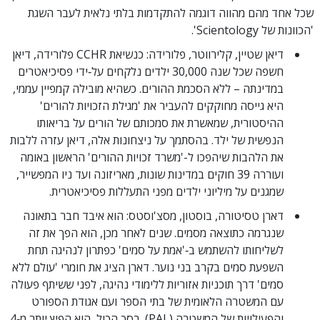
שכל אחד מהם מהווה דוגמה להתקדמות בלתי נלאית לעבר השגת
'הכוונות של Scientology'.
דיאן שטיין, קלירווטר, פלורידה: כנשיאת CCHR פלורידה, דיאן
חשפה שכל שנה 30,000 ילדים נלקחים על‑ידי פסיכיאטרים
במדינתה – ללא הסכמת ההורים. כשהיא מובילה קמפיין עממי,
היא גייסה מחוקקים להעביר את 'מגילת הזכויות להורים'
ההיסטורית, שמאשרת את סמכותם של הורים על בריאותו
הנפשית של ילד. בהסתמך על ניצחונות אלה, דיאן עזרה ללבות
את הלהבות שיהפכו ל-'משרד זכויות ההורים' הראשון באומה
ועוררה 39 חוקים במדינות שונות, מאריזונה ועד ניו המפשייר,
שמגנים על מיליוני ילדים מפני התעללות פסיכיאטרית.
דארן טסיטורה, בוסטון, מסצ'וסטס: הוא איבד חבר בתאונה
שנגרמה כתוצאה מסמים. שנים לאחר מכן, הוא הפך את זה
לשליחותו להשתמש ב‑'אמת על סמים' כפתרון לנהיגה תחת
השפעת סמים בקרב בני נוער. דארן הציג את חומרי 'עולם ללא
סמים' דרך תוכניות אזוריות ללימודי נהיגה, לפני ששיתף פעולה
עם המשטרה הלאומית של בתי הספר ועם אגודת הספורט
והפעילויות של המשטרה (PAL). בסך הכול, הוא הפיץ יותר מ‑4