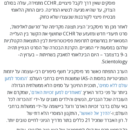
פוסקים שאין דרך לקבל פיצויים, CCHR מתמידה, עולה בסולם
הצדק, עד שהיא מגיעה לנשיא המדינה. כיום החוק הלאומי
מבטיח פיצוי לקורבנות שנעצרו שלא כחוק.
לאחר מכן מר מיסקביג' הציג תצוגה מקדימה של
'מרשם לאלימות'
,
סרט תיעודי חדש ומזעזע של CCHR שחושף את הקשר בין העלייה
המטאורית במרשמים לתרופות פסיכוטרופיות לבין התוצאות הקטלניות
שלהם במסעות ירי המוניים. הקרנת הבכורה של הסרט הנפיץ תהיה
ב-9 בדצמבר – היום הבינלאומי למאבק בשחיתות – בערוץ ה-
Scientology.
הערב התפתח כאשר מר מיסקביג' חשף סיפורים רבי‑עוצמה על יוזמות
הומניטריות בחסות ה-IAS שמשנות חיים ברחבי העולם:
'המוסד למען
עולם ללא סמים'
, תוכנית החינוך על סמים הלא ממשלתית הגדולה
ביותר על פני כדור הארץ;
'מאוחדים למען זכויות האדם'
, שמקדם את
העובדה שכל הגברים, הנשים והילדים מוגנים על‑ידי 'ההכרזה לכל
באי עולם בדבר זכויות האדם' ודוגל ביישומה על‑ידי ממשלות ברחבי
העולם; ו-
'הדרך אל האושר'
, התקנון המוסרי הלא דתי של
ל. רון האברד שמכיל 21 כללים בתור מדריך הגיוני לחיים טובים יותר.