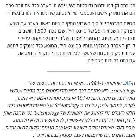
תמיכתם וקידמו יוזמות גלובליות בשש יבשות. הערב כלל את זוכה פרס
הגראמי מארק אישם ואנסמבל של אומנים, שרוממו את הערב בשירה.
הסיום המרהיב של סוף השבוע התקיים ביום ראשון בערב עם מופע
הצדקה השנתי ה-25 של סיינט היל, שבו נכחו 1,500 תושבים
ונכבדים מקומיים. בהמשך למסורת של נדיבות שהוקמה על‑ידי
ל. רון האברד במהלך שנותיו בסיינט היל, המופע כלל מענקים לחמש
עמותות מקומיות, מה שאִפשר לכל אחת מהן לחזק ולהרחיב את
עבודתה בשירות הקהילה.
ה‑
IAS
, שהוקמה ב‑1984, היא ארגון החברות הרשמי של
Scientology. היא פתוחה לכל הסיינטולוג'יסטים מכל מדינה ועכשיו
מונה חברים מלא פחות מ‑191 ארצות. מטרת ה-IAS היא לאחד,
לקדם, לתמוך ולהגן על דת ה-Scientology ועל סיינטולוג'יסטים בכל
חלקי העולם כדי להשיג את 'הכוונות של Scientology' כפי שהגה אותן
ל. רון האברד: "תרבות ללא אי‑שפיות, ללא פושעים וללא מלחמה,
שבה בעלי היכולת יכולים לשגשג ולאנשים הגונים יכולות להיות זכויות,
ושבה האדם חופשי לצמוח לעבר פסגות גבוהות יותר".