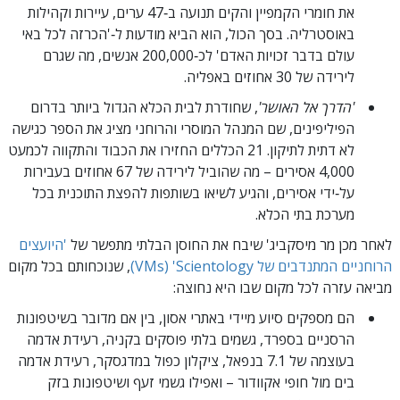
את חומרי הקמפיין והקים תנועה ב‑47 ערים, עיירות וקהילות
באוסטרליה. בסך הכול, הוא הביא מודעות ל‑'הכרזה לכל באי
עולם בדבר זכויות האדם' לכ‑200,000 אנשים, מה שגרם
לירידה של 30 אחוזים באפליה.
'הדרך אל האושר'
,
שחודרת לבית הכלא הגדול ביותר בדרום
הפיליפינים, שם המנהל המוסרי והרוחני מציג את הספר כגישה
לא דתית לתיקון. 21 הכללים החזירו את הכבוד והתקווה לכמעט
4,000 אסירים – מה שהוביל לירידה של 67 אחוזים בעבירות
על‑ידי אסירים, והגיע לשיאו בשותפות להפצת התוכנית בכל
מערכת בתי הכלא.
לאחר מכן מר מיסקביג' שיבח את החוסן הבלתי מתפשר של
'היועצים
הרוחניים המתנדבים של Scientology‏' (VMs)
, שנוכחותם בכל מקום
מביאה עזרה לכל מקום שבו היא נחוצה:
הם מספקים סיוע מיידי באתרי אסון, בין אם מדובר בשיטפונות
הרסניים בספרד, גשמים בלתי פוסקים בקניה, רעידת אדמה
בעוצמה של 7.1 בנפאל, ציקלון כפול במדגסקר, רעידת אדמה
בים מול חופי אקוודור – ואפילו גשמי זעף ושיטפונות בזק