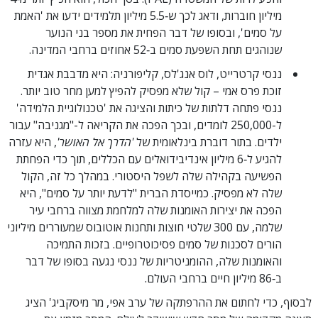
מיליון חוברות, ודאג לכך ש‑5.5 מיליון תלמידים ידעו את 'האמת
על סמים', ובסופו של דבר הפחית את מספר בני הנוער
שנוהגים תחת השפעת סמים ב‑52 אחוזים ברחבי המדינה.
ננסי קרטרייט, לוס אנג'לס, קליפורניה: היא מדבבת אגדית
זוכת פרס אמי – קול שלא מפסיק להפיץ למען מחר טוב יותר.
ננסי פתחה דלתות של כיתות והציגה את 'טכנולוגיית הלמידה'
ל-250,000 לומדים, ובכך הפכה את הקריאה ל-"מגניבה" עבור
ילדים. בתור דוברת בינלאומית של
'הדרך אל האושר'
, היא עזרה
להגיע ל‑6 מיליון אינדיבידואלים עם הכללים, תוך כדי הפחתת
הפשיעה בקהילה שלה לשפל היסטורי. במהלך כל זה, הקול
שלה לא מפסיק. כמייסדת הברית "לדעת יותר על סמים", היא
הפכה את יצירות האומנות שלה למלחמת מצווה ברחבי עיר
שלמה, עם 300 שלטי חוצות ותחנות אוטובוס שמעוררים מיליוני
הורים לסכנות של סמים פסיכוטרופיים. בזכות התמיכה
והאומנות שלה, ההומניטריות של ננסי נגעה בסופו של דבר
ב‑86 מיליון חיים ברחבי העולם.
לבסוף, כדי לחתום את ההרפתקה של ערב אפי, מר מיסקביג' הציג