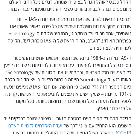
הקהל נכנס לאוהל הגדול בציפייה שמחה, דגלים מכל רחבי העולם
מתנוססים גבוה, לבבות בוערים כשכל העיניים מופנות לעבר הבמה.
"ברוכים הבאים לערב שבו אנחנו מזמנים את רוח ה-IAS – רוח
שנולדה מתוך אחדות מושלמת ושממלאת כל פינה באוויר שאותו אנו
נושמים", אמר מר דיוויד מיסקביג', המנהיג של דת ה-Scientology,
בפתיחת האירוע. "הערב, הרוח הזאת של ה-IAS נוכחת לעד, מקיפה
לעד וחיה לנצח נצחים".
ה-IAS נולדה ב-1984 ברגע שבו מספר אנשים אמיצים התאספו
בסיינט היל והתחייבו להתאחד עם מחויבות בלתי ניתנת לשבירה למען
כל האנשים מכל הארצות, וכך להשיג את 'הכוונות של Scientology'.
באותו רגע, ל-Scientology הייתה נוכחות חלשה ב-39 מדינות בלבד.
כיום המספר הזה גדל כמעט פי חמישה, עם חברי IAS שמגיעים עכשיו
מ-191 מדינות – שמקדישים את עצמם להניע את כל האנושות קדימה,
לספק חמלה ועזרה בכל מקום שבו הן נחוצות ביותר, בכל מקום
על פני כדור הארץ.
הלילה המהולל הפיח חיים במטרה הזאת – סיפור שסופר בפרקים של
הישגים. הוא התחיל עם ציוני דרך של
ועדת האזרחים לזכויות האדם
(CCHR)
והמאבק מציל החיים שלה נגד התעללות בתחום בריאות