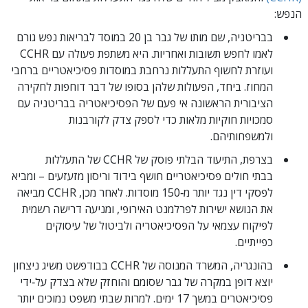
הנפש:
בבריטניה, שם מותו של גבר בן 20 במוסד לבריאות נפש גורם
לאמו לחפש תשובות ואחריות. היא משתפת פעולה עם CCHR
ועוזרת לחשוף התעללות נרחבת במוסדות פסיכיאטריים ברחבי
המחוז. ביחד, הפעולות שלהן בסופו של דבר דוחפות לחקירה
הציבורית הראשונה אי פעם של הפסיכיאטריה בבריטניה עם
סמכויות חוקיות מלאות כדי לספק צדק לקורבנות
ולמשפחותיהם.
בצרפת, התיעוד הבלתי פוסק של CCHR של התעללות
בבתי חולים פסיכיאטריים חושף בידוד וריסון מזעזעים – ומביא
לפסקי דין נגד יותר מ‑150 מוסדות. לאחר מכן, CCHR מביאה
את הנושא ישירות לפרלמנט האירופי, ומניעה דרישה רשמית
לפיקוח עצמאי על הפסיכיאטריה ולביטול של עיסוקים
כפייתיים.
בהונגריה, המשרד המנוסה של CCHR בבודפשט משיג ניצחון
יוצא דופן במקרה של גבר שסומם והוחזק שלא בצדק על‑ידי
פסיכיאטרים במשך 17 ימים. למרות שבתי משפט נמוכים יותר