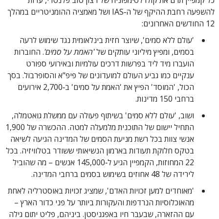
כל קמפיין תרם את קולו לסימפוניה של רצון טוב פלנטרי, עדות
להשפעה רחבת ההיקף של ה‑IAS ושל מאמציה ההומניטריים במהלך
12 החודשים האחרונים:
'עולם ללא סמים', שיוצר חזית בינלאומית נגד שימוש לרעה
בסמים, ומפיץ מיליוני עותקים של
'האמת על סמים'
.
החוברות
הועברו מיד ליד בפרשות דרכים עולמיות ובאירועי ספורט
ענקיים כמו גביע העולם למועדונים של פיפ"א והסופרבול. בסך
הכול, 'המוסד' הפיץ את 'האמת על סמים' ב‑2,700 אירועים
ברחבי 150 מדינות.
ושוב, 'עולם ללא סמים' בשיתוף פעולה עם ממשלת גואטמלה,
התחיל יישום של התוכנית מלמעלה למטה. ההכשרה של 1,900
אנשי צוות בכל רשת מניעת הסמים של המדינה הגיעה לשיאה
בטקס חלוקת תעודות בארמון הנשיאותי ששודר בטלוויזיה. בכל
22 המחוזות, הקמפיין הגיע ל‑145,000 אנשים – מה שהוביל
לירידה של 48 אחוזים בשימוש בסמים ברחבי המדינה.
'מאוחדים למען זכויות האדם', שמציג זכויות באוסטרליה לאחת
מהאוכלוסיות הנרדפות והעקורות ביותר על פני כדור הארץ –
עם ההזארה, שבעבר חיו באפגניסטן. ביניהם, פליט יתום גילה