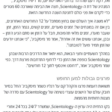
ואז, לקול רעם שהדהד ברחבי האודיטוריום, מר דיוויד מיסקביג',
המנהיג של דת ה-Scientology, חצה את הבימה שאורכה 60 מטרים
כדי לקדם את פני כולם לחגיגת השנה החדשה הזאת.
"לא משנה איך העולם שם בחוץ מסתכל על 12 החודשים האחרונים,
בין אם זה במונחים של: זמנים סוערים, זמנים קשים, נגמר הזמן, זמן
שעבר מועדו, זמנים מלאי תהפוכות, חבל על הזמן או סתם הגיע הזמן –
ובכן, אנחנו עושים את זה אחרת", אמר מר מיסקביג', "כי אנחנו יודעים
שהזמן תמיד פועל לטובתנו".
במהלך השעתיים וחצי הבאות, הוא יתאר את הדרכים הרבות שבהן
Scientology כופפה את הזמן כדי לדחוף התרחבות פורצת דרך. כפי
שמר מיסקביג' אמר, "דחסנו אינסוף לתוך 12 חודשים".
פורצים גבולות למען החופש
תשואות רועמות פרצו והקהל קם על רגליו כשמר מיסקביג' החל בסיור
חובק עולם של הישגים עוצרי נשימה של Scientology עם סדרה של
מצגות חזותיות מהממות.
בקו החזית היה ערוץ ה-Scientology, שמשדר 24/7 בכל 24 אזורי