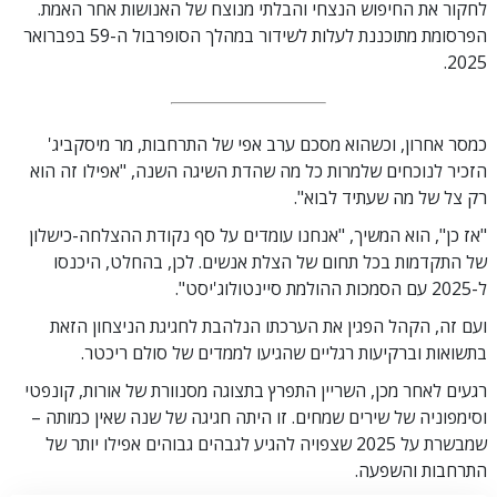
לחקור את החיפוש הנצחי והבלתי מנוצח של האנושות אחר האמת.
הפרסומת מתוכננת לעלות לשידור במהלך הסופרבול ה-59 בפברואר
2025.
כמסר אחרון, וכשהוא מסכם ערב אפי של התרחבות, מר מיסקביג'
הזכיר לנוכחים שלמרות כל מה שהדת השיגה השנה, "אפילו זה הוא
רק צל של מה שעתיד לבוא".
"אז כן", הוא המשיך, "אנחנו עומדים על סף נקודת ההצלחה-כישלון
של התקדמות בכל תחום של הצלת אנשים. לכן, בהחלט, היכנסו
ל-2025 עם הסמכות ההולמת סיינטולוג'יסט".
ועם זה, הקהל הפגין את הערכתו הנלהבת לחגיגת הניצחון הזאת
בתשואות וברקיעות רגליים שהגיעו לממדים של סולם ריכטר.
רגעים לאחר מכן, השריין התפרץ בתצוגה מסנוורת של אורות, קונפטי
וסימפוניה של שירים שמחים. זו היתה חגיגה של שנה שאין כמותה –
שמבשרת על 2025 שצפויה להגיע לגבהים גבוהים אפילו יותר של
התרחבות והשפעה.