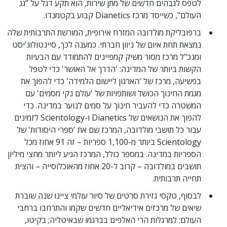
לטפס לגבהים חדשים של מתן שירות, הוא תקע דגל על "גג
העולם", כשייסד מרכז Dianetics קבוע בקטמנדו.
ברפובליקת מולדובה המזרח אירופית, המורשת התרבותית שלה
נמצאת תחת איום של ניוון חברתי. כמענה לכך, סיינטולוג'יסט
ומנכ"ל מרכז מסור משיק קמפיינים להתמודד עם הבעיות
הקשות ביותר של המדינה: 'הדרך אל האושר' כדי לטפל
בפשיעה, מרכז של 'הארגון ליישום הלמידה' כדי להפוך את
מגמת החינוך הכושל ושותפויות של 'עולם נקי מסמים' עם
המשטרה כדי להעביר חינוך על סמים לנוער במדינה. כדי
להפוך את הנושאים של Dianetics ו-Scientology לזמינים
עבור כל תושבי מולדובה, המרכז שם את 'ספרי היסודות' של
Scientology ביותר מ-1,100 ספריות – זה 91 אחוז מכל
הספריות במדינה. במספר כולל, המרכז הגיע ליותר מחצי מיליון
תושבים במולדובה – קרוב ל-20 אחוז מהאוכלוסייה – והצית
תחייה תרבותית.
לבסוף, טקסי גזירת סרטים של סיור עולמי ציינו שנה שוברת
שיאים של מרכזים אידיאליים חדשים שקמו והתרחבו ברחבי
העולם: למרגלות הרי האלפים בברגמו שבאיטליה; בקיטו,