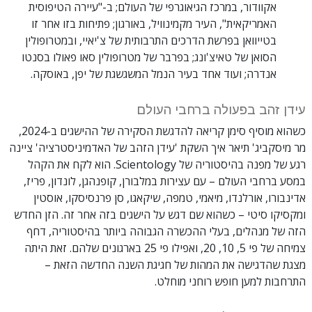
אקוודור, במרכז הגיאוגרפי של העולם; ב-"עיירה הטיפוסית
האמריקאית", העיר מקמינוויל, באורגון; פתיחות בזו אחר זו
בטייוואן בפרשת הדרכים התרבותית של צ'יאיי, ובמטרופולין
הסואן של טאיצ'ונג; בפרבר של מטרופולין סאו פאולו בסנטו
אנדרה; ועוד אחד בעיר הנמל המשגשגת של יפן, באוסקה.
עידן זהב בפעולה ברחבי העולם
כשהוא מוסיף סימן קריאה להדגשת הסקירה של ההישגים ב-2024,
מר מיסקביג' תיאר איך השקת 'עידן הזהב של האדמיניסטרציה' ציינה
רגע של מפנה בהיסטוריה של Scientology. הוא לקח את הקהל
במסע ברחבי העולם – עם עצירות במלבורן, קופנהגן, לונדון, פריז,
אדינבורו, אורלנדו, מיאמי, טמפה, שיקאגו, סן פרנסיסקו, אוסטין
ומקסיקו סיטי – כשהוא שם דגש על הישגים בזה אחר זה. הזן החדש
הזה של מנהלים, בעלי ההכשרה הגבוהה ביותר בהיסטוריה, דחף
צמיחה של פי 5, 10, 20, ואפילו פי 25 בארגונים שלהם. זאת היתה
מצגת שהדגישה את המהות של חגיגת השנה החדשה הזאת –
התרחבות למען חופש רוחני מוחלט.