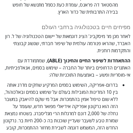
מהסטאד דה פראנס, עומדת כעת כסמל מתנשא של חופש
בבירה התרבותית של כדור הארץ.
מפיחים חיים בטכנולוגיה ברחבי העולם
לאחר מכן מר מיסקביג' הציג דוגמאות של יישום הטכנולוגיה של ל. רון
האברד, שהראו פנורמה עולמית של שיפור חברתי, שגשוג קבוצתי
והתקדמות רוחנית.
ההתאחדות לשיפור החיים והחינוך (ABLE)
, שמתמודדת עם
האתגרים הדחופים ביותר של החברה – שימוש בסמים, אנאלפביתיות,
אי-מוסריות ופשע – באמצעות התוכניות שלה:
בדרום-אפריקה, השימוש בסמים המרקיע שחקים מדרג אותה
בין 10 המדינות המובילות בעולם על שימוש בסמים ובאלכוהול,
ללא שום טיפול אמין בהתמכרות. אבל מי שקם להיאבק במשבר
הזה הוא נרקונון אפריקה אידיאלי מפואר חדש, שעומד על
נחלה של 2,000 דונם למרגלות הרי מגליסברג. בשטחו נמצאת
שמורת טבע לשעבר שעדיין שוכנות בה כ-200 חיות בר. נרקונון
החדש הזה, המשמש דוגמה לשבירת מחזור ההתמכרות, קובע