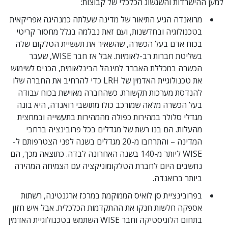
למען ההישרדות והשגשוג הכלכלי של קבוצות:
מרואנדה הגיע התיאור של מדינה שעלתה כמנהיגה אפריקאית
בטכנולוגיה ובחדשנות, ועם זאת נבלמה בגלל מחסור קריטי
בכוח אדם בעל הכשרה, שהשאיר את תעשיית הטלקום שלה
בשליטת חברות רב-לאומיות. אבל אז חבר WISE, שעבר
הכשרה במכללת האברד למינהל הבינלאומית, הכניס לשימוש
את טכנולוגיית האדמין של LRH כדי להרחיב את החברה שלו
להנדסת מערכות תקשורת. כשהחברה מאוישת בכוח עבודה
בעל הכשרה מלאה שמורכב כולו מתושבי רואנדה, היא בונה
מגדלי סלולר במהירות כפולה מהמהירות בתעשייה ובמחצית
מהעלות. הם בנו רשת של מגדלים בכל פרובינציה ברחבי
המדינה – והתרחבו מ-20 מגדלים בשנה לפני הצטרפותם ל-
WISE ליותר מ-140 בשנה האחרונה לבדה. כתוצאה מכך, הם
נחשבים היום לחברת הטלקומוניקציה עם הצמיחה המהירה
ביותר ברואנדה.
בפרובינציית סן לואיס הממוקמת במרכז ארגנטינה, רשתות
אספקה חלשות חנקו את ההתקדמות הכלכלית. אבל איש חזון
בתחום הלוגיסטיקה וחבר WISE השתמש בטכנולוגיית האדמין