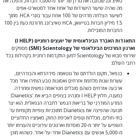
טאיצ'ונג שכתבה את גורלן של יותר מ-1,000 חברות, והפכה את
מה שהיה שיעור הישרדות של אחוז אחד לסטארט-אפים
לשיעור הצלחה מדהים של 100 אחוז עבור בוגרי HCA. מתוך
1.5 מיליון חברות בטייוואן, HCA טאיצ'ונג מדורגת כעת בין 100
החברות המובילות.
התאגדות האברד הבינלאומית של יועצים רוחניים (I HELP)
וארגון המרכזים הבינלאומי של Scientology‏ (SMI)
מספקים
שירותי מבוא של Scientology למען התקדמות רוחנית בקהילות בכל
רחבי העולם:
בנפאל, מקום הולדתם של גוטאמה סידהרתא והבודהיזם,
עשרות שנות מלחמת אזרחים ואסונות טבע הותירו אחד מכל
ארבעה אזרחים כשהם סובלים מטראומה נפשית ומחרדה.
כמענה, חלוץ I HELP ומנהיג בצופים הביא את 'Dianetics:
המדע המודרני של בריאות הנפש'
לחברה הנפאלית. הוא יצר
תנועה שהפיצה את Dianetics מתוכניות צופיות מקומיות עד
בתי-חולים, מכללות וגופים לאכיפת החוק. מאמציו החלוציים
השפיעו על יותר מ-20 מוסדות וארגונים עירוניים והעצימו יותר
מ-5,000 אנשים עם Dianetics אחד-על-אחד. כשהוא מוכן