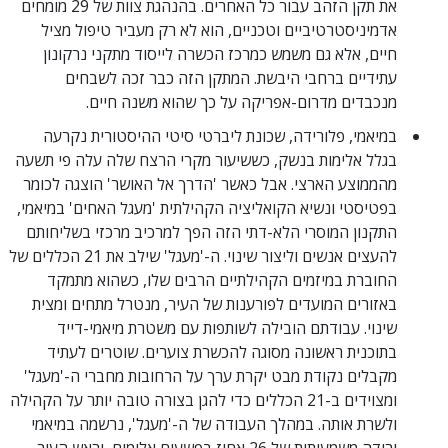
את תקן הזהב עבור כל האחרים. בהנהגת צוות של 29 מומחים
אדמיניסטרטיביים וטכניים, הוא לא רק מעביר טיפול מציל
חיים, אלא גם משמש כמרכז הכשרה לייסוד מתקני נרקונון
עתידיים ברחבי היבשת. המתקן הזה כבר זכה לשבחים
מנכבדים מדרום-אפריקה על כך שהוא משנה חיים.
במיאמי, פלורידה, שכונת ליברטי סיטי ההיסטורית נקרעה
בגלל אלימות בנשק, כששיעור מקרי הרצח שלה עלה פי תשעה
מהממוצע הארצי. אבל כאשר 'הדרך אל האושר' הוצגה לכומר
בפטיסטי ונשיא הקואליציה הקהילתית 'מעגל האחים' במיאמי,
התקנון המוסרי הלא-דתי הזה הפך למרכיב מרכזי בשליחותם
להעצים אנשים וליצור שינוי. ה-'מעגל' שילב את 21 הכללים של
החוברת במיזמים הקהילתיים הרבים שלו, כשהוא מתמקד
באזורים המועדים לפורענות של העיר, מנטרל מתחים ומצית
שינוי. עבודתם הובילה לשותפות עם משטרת מיאמי-דייד
בתוכנית ראשונה מסוגה להכשרת צוערים. שוטרים לעתיד
מקבלים נקודת מבט יקרת ערך על הרחובות מחברי ה-'מעגל'
ומצוידים ב-21 הכללים כדי להגן בצורה טובה יותר על הקהילה
ולשרת אותה. במהלך העבודה של ה-'מעגל', נרשמה במיאמי