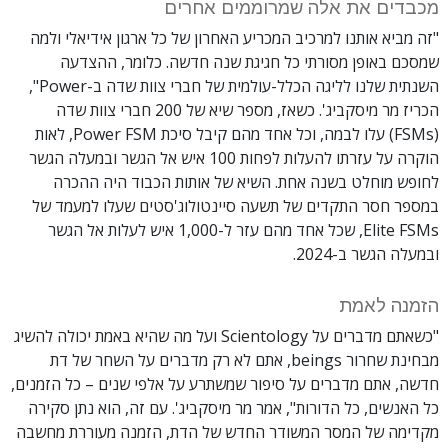
מכבדים את אלה שמרוממים אחרים
"זה מביא אותנו למרכיב המכריע האחרון של כל ארגון אידיאלי ולמה
שמסכם באופן מסורתי כל חגיגת שנה חדשה. כלומר, ההצדעה
השנתית שלנו לליגה הכלל-עולמית של חברי צוות שדה ב-Power",
הכריז מר מיסקביג'. כשאז, מספר שיא של 200 חברי צוות שדה
(FSMs) עלו לבמה, וכל אחד מהם קיבל סיכת Power FSM, לאות
הוקרה על עזרתו להעלות לפחות 100 איש אל הגשר ובמעלה הגשר
לחופש מוחלט בשנה אחת. השיא של אותות הכבוד היה ההכרה
במספר חסר התקדים של תשעה סיינטולוג'סטים שעלו למעמד של
Elite FSMs, שכל אחד מהם עזר ל-1,000 איש לעלות אל הגשר
ובמעלה הגשר ב-2024.
הזמנה לאמת
"כשאתם מדברים על Scientology ועל מה שהיא באמת יכולה להשיג
מבחינת שחרור beings, אתם לא רק מדברים על השחר של דת
חדשה, אתם מדברים על סיפור שמשתרע על אלפי שנים – כל הזמנים,
כל האנשים, כל הדורות", אמר מר מיסקביג'. עם זה, הוא נתן סקירה
מקדימה של המסר המשודר החדש של הדת, הזמנה מעוררת מחשבה