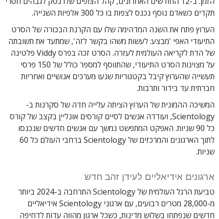
הזמן. ב-12 החודשים האחרונים, קהל הצופים שלו נסק לגבהים חסרי
תקדים כשאדם נוסף נכנס לצפות בו כל 300 אלפיות השנייה.
הערוץ פתח את השנה המדהימה שלו עם הקרנת הבכורה של הסרט
התיעודי האפי 'מבצע: לעשות משהו בקשר לזה', שמתעד את תשובתה
של הדת לקריאה העולמית לעזרה.
הסרט זכה בפרס Viddy פלטינה
על מצוינות הסרט התיעודי, שהתווסף למספר כולל של 150 פרסי
תעשייה שהערוץ קיבל בקטגוריות שנעו מערכים אנושיים ואחריות
חברתית עד בידור ותרבות.
המשיכה ההמונית של הערוץ הציתה עלייה חדה של סקרנות ב-
Scientology, ועודדה אנשים לסיים קורסים אונליין בקצב של קורס
כל 90 שניות. האפקט המתפשט נמשך עם אנשים חדשים שנכנסו
לתוך הארגונים והמרכזים של Scientology ברחבי העולם כל 60
שניות.
ארגונים אידיאליים לעידן זהב חדש
טביעת הרגל העולמית של Scientology התרחבה ב-2024 ביותר
מ-28,000 מטרים רבועים, עם ארגוני Scientology אידיאליים
חדשים שנפתחו בשלוש מדינות, כשכל ארגון מהווה עדות לדחיפה