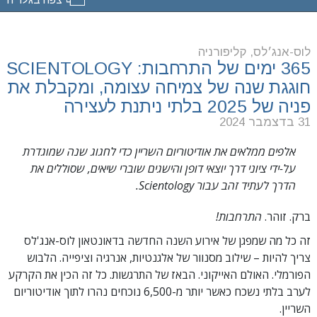
לוס-אנג׳לס, קליפורניה
365 ימים של התרחבות: SCIENTOLOGY
חוגגת שנה של צמיחה עצומה, ומקבלת את
פניה של 2025 בלתי ניתנת לעצירה
31 בדצמבר 2024
אלפים ממלאים את אודיטוריום השריין כדי לחגוג שנה שמוגדרת
על-ידי ציוני דרך יוצאי דופן והישגים שוברי שיאים, שסוללים את
הדרך לעתיד זהב עבור Scientology.
ברק. זוהר.
התרחבות!
זה כל מה שמפגן של אירוע השנה החדשה בדאונטאון לוס-אנג'לס
צריך להיות – שילוב מסנוור של אלגנטיות, אנרגיה וציפייה. הלבוש
הפורמלי. האולם האייקוני. הבאז של התרגשות. כל זה הכין את הקרקע
לערב בלתי נשכח כאשר יותר מ-6,500 נוכחים נהרו לתוך אודיטוריום
השריין.