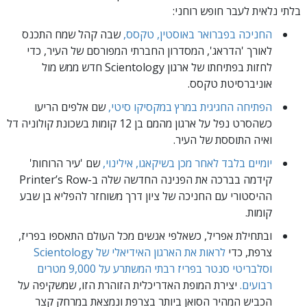
בלתי נלאית לעבר חופש רוחני:
החניכה בפברואר באוסטין, טקסס,
שבה קהל שמח התכנס
לאורך 'הדראג', המסדרון החברתי המפורסם של העיר, כדי
לחזות בפתיחתו של ארגון Scientology חדש ממש מול
אוניברסיטת טקסס.
הפתיחה החגיגית במרץ במקסיקו סיטי,
שם אלפים הריעו
כשהסרט נפל על ארגון מהמם בן 12 קומות בשכונת קולוניה דל
ואיה התוססת של העיר.
יומיים בלבד לאחר מכן בשיקאגו, אילינוי,
שם 'עיר הרוחות'
קידמה בברכה את הפנינה החדשה שלה ב-Printer’s Row
ההיסטורי עם החניכה של ציון דרך משוחזר להפליא בן שבע
קומות.
ובתחילת אפריל, כשאלפי אנשים מכל העולם התאספו בפריז,
צרפת, כדי
לראות את הארגון האידיאלי של Scientology
וסלבריטי סנטר בפריז רבתי המשתרע על 9,000 מטרים
רבועים.
יצירת המופת האדריכלית הזוהרת הזו, שמשקיפה על
הכביש המהיר הסואן ביותר בצרפת ונמצאת במרחק קצר