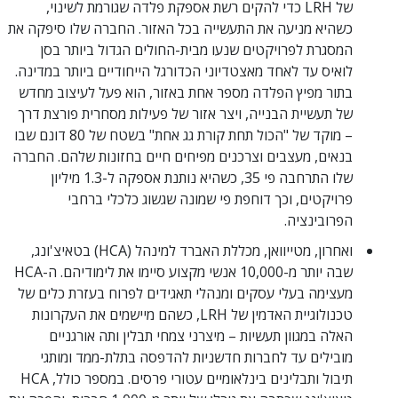
של LRH כדי להקים רשת אספקת פלדה שגורמת לשינוי,
כשהיא מניעה את התעשייה בכל האזור. החברה שלו סיפקה את
המסגרת לפרויקטים שנעו מבית-החולים הגדול ביותר בסן
לואיס עד לאחד מאצטדיוני הכדורגל הייחודיים ביותר במדינה.
בתור מפיץ הפלדה מספר אחת באזור, הוא פעל לעיצוב מחדש
של תעשיית הבנייה, ויצר אזור של פעילות מסחרית פורצת דרך
– מוקד של "הכול תחת קורת גג אחת" בשטח של 80 דונם שבו
בנאים, מעצבים וצרכנים מפיחים חיים בחזונות שלהם. החברה
שלו התרחבה פי 35, כשהיא נותנת אספקה ל-1.3 מיליון
פרויקטים, וכך דוחפת פי שמונה שגשוג כלכלי ברחבי
הפרובינציה.
ואחרון, מטייוואן, מכללת האברד למינהל (HCA) בטאיצ'ונג,
שבה יותר מ-10,000 אנשי מקצוע סיימו את לימודיהם. ה-HCA
מעצימה בעלי עסקים ומנהלי תאגידים לפרוח בעזרת כלים של
טכנולוגיית האדמין של LRH, כשהם מיישמים את העקרונות
האלה במגוון תעשיות – מיצרני צמחי תבלין ותה אורגניים
מובילים עד לחברות חדשניות להדפסה בתלת-ממד ומותגי
תיבול ותבלינים בינלאומיים עטורי פרסים. במספר כולל, HCA