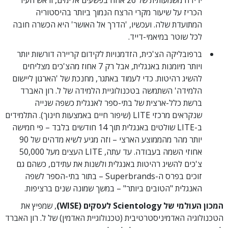
ירידה משמעותית של 26 אחוז בפשעים אלימים, וראש העיר
הכריז על שיעור מקרי הרצח הנמוך ביותר בהיסטוריה
המתועדת שלה. ועכשיו,
'הדרך אל האושר' היא הכשרה חובה
לכל שוטר במיאמי-דייד.
ברפובליקה הצ'כית, הזדמנויות לקידום קריירה דורשות יותר
ויותר מיומנות באנגלית, אבל רק 7 אחוז מהצ'כים מצליחים
להשיג רהיטות. כדי לעמוד באתגר, מחנכת של 'הארגון ליישום
הלמידה' השתמשה בטכנולוגיית הלמידה של ל. רון האברד
ברשת כלל-ארצית של בתי-ספר לאנגלית כשפה שנייה
שנקראים מרכזי LITE (שיפור חיים באמצעות חינוך). התלמידים
ב-LITE שולטים באנגלית תוך 14 חודשים בלבד – פי חמישה
יותר מהר מהממוצע הארצי – וזה מגיע לשיא מדהים של 90
אחוזי השמה בעבודה. עד עתה, LITE העצים מעל 50,000
צ'כים להשיג רהיטות באנגלית ולשנות את עתידם, כשהם גם
זוכים בפרס ה-Superbrands – בתור בתי-הספר לשפה
האנגלית "הטובים ביותר" – במשך שמונה שנים ברציפות.
המכון העולמי של Scientology לעסקים (WISE)
, שמפיץ את
הטכנולוגיה האדמיניסטרטיבית (טכנולוגיית האדמין) של ל. רון האברד