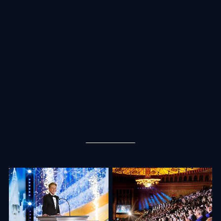
"אנחנו לא רק מרימים כוסית לשנה שחלפה. אלא, אנחנו הולכים להצית
דלק טילים מוצק ולהעיף את הגג מעל האודיטוריום הזה כשאנחנו
ממריאים לשנה החדשה 2024!" פתח מר דיוויד מיסקביג', יושב ראש
מועצת המנהלים Religious Technology Center. עם זה, הוא החל
את החגיגה, כשהוא מציג סיפורים מלאי חיים על הצמיחה העצומה של
הדת.