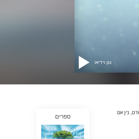
ילדים
כלים למקום העבודה
אתיקה ומצבי הפעולה
הגורם לדיכוי
חקירות
נגן וידיאו
יסודות ההתארגנות
היסודות של יחסי ציבור
יעדים ושאיפות
טכנולוגיית הלמידה
דם, בין אם
תקשורת
ספרים