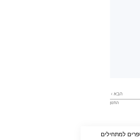
הבא
התטן
רים למתחילים