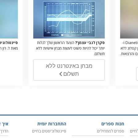
על העקרונות של Dianetics ו-
סקרן לגבי עצמך?
הצעד הראשון שלך לגלות
סיינטולוגי
הזמן קטלוג ללא
יותר יכול להיות פשוט לעשות מבחן אישיות ללא
מאת ל. רון 
ם והרצאות.
תשלום.
מבחן באינטרנט ללא
תשלום
חנות ספרים
התחברות יומית
איך א
חיים
ספרים למתחילים
סיינטולוג'יסטים בחיים
הדרך 