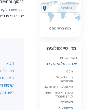
לבסוף, והחשוב 
משלושת חלקיו ש
שבלי גוף או מיינ
צפה ברשימה
מהי סיינטולוגיה?
רקע ומקורות
מבוא
עקרונות של סיינטולוגיה
efinition
מבוא
Scientology
סיינטולוג
Definition
שלמות איש
סיינטולוגיה היא חדשה
דיאנטיקה
שלמות אישית – מאת
ל. רון האברד
דיאנטיקה
סיינטולוגיה