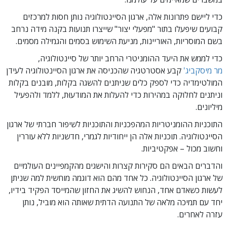
כדי ליישם פתרונות אלה, ארגון הסיינטולוגיה נותן חסות למרכזים
קבועים שיפעלו בתור "מפעלי יצור" שייצרו תנועות בקנה מידה נרחב
בשם המוסריות, האוריינות, מניעת השימוש בסמים והגמילה מסמים.
כדי לממש את היעד ההומניטרי הרחב יותר של סיינטולוגיה,
מר מיסקביג'
קבע אסטרטגיה שהכניסה את ארגון הסיינטולוגיה לעידן
המולטימדיה כדי לספק כלים שניתנים להשגה בקלות, מובנים בקלות
וניתנים לחלוקה במהירות כדי להעלות את המודעוּת, ללמד ולהפעיל
מיליונים.
התוכניות ההומניטריות המהפכניות והתוכניות לשיפור חברתי של ארגון
הסיינטולוגיה. תוכניות אלה הן ייחודיות לגמרי, חדשניות ללא עוררין
וחשוב מכול – אפקטיביות.
והדברים הבאים הם סקירות קצרות והישגים מהקמפיינים העולמיים
של ארגון הסיינטולוגיה. כל אחד מהם הוא דוגמה מוחשית למה שניתן
לעשות כשאדם אחד, הנחוש להשיג את החזון שהמייסד הפקיד בידיו,
יחד עם תמיכה מלאה של התנועה הדתית שאותה הוא מוביל, נותן
עזרה לאחרים.