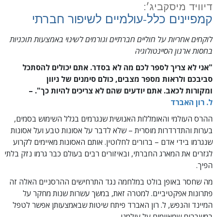
דיוויד מיסקביג׳:
קמפיינים כלל-עולמיים לשיפור חברתי
לוקחים אחריות על חוליים חברתיים וגורמים לשינוי באמצעות תוכניות
בחסות ארגון הסיינטולוגיה
"אני לא צריך לספר לכם מה לא בסדר. אתם יכולים להסתכל
סביבכם ולראות מספר מצבים, כולם סימנים של ניוון
ומקורות לכאב. אתם יודעים שהם לא צריכים להיות כך". –
ל. רון האברד
ההרס העולמי והאומללות האנושית שנגרמים בגלל השימוש בסמים,
בערות והתדרדרות מוסרית – שלא לדבר על אסונות טבע ועל אסונות
שנגרמו בידי אדם – ברורים לחלוטין. אותם האסונות מאיימים לקרוע
לגזרים את המארג החברתי, ובאיזורים רבים בעולם כבר גרמו נזק בלתי
הפיך.
מה שחסר באופן בולט במלחמה נגד התרחישים ההרסניים האלה זה
פתרונות אפקטיביים. למטרה זאת, במשך עשרות שנות מחקר על
המיינד והנפש, ל. רון האברד פיתח שיטות שבאמצעותן אפשר לטפל
במשברים שמאיימים על עולמנו.