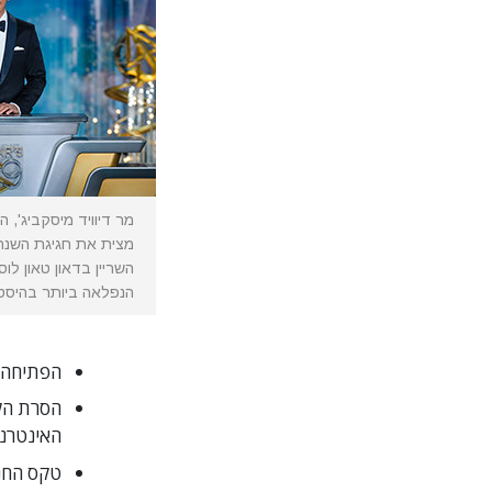
מצית את חגיגת השנה
השריין בדאון טאון לו
הנפלאה ביותר בהיסט
הפתיחה החגיגית ב-17 בפבר
הסרת הלוט ב-18 בפברו
האינטרנט
טקס החניכה ב-5 במא