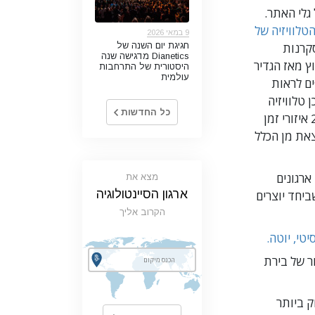
גלי האתר.
טלוויזיה של
9 במאי 2026
קרנות
חגיגת יום השנה של
Dianetics מדגישה שנה
 מאז הגדיר
היסטורית של התרחבות
עולמית
ים לראות
טלוויזיה
כל החדשות
שיצר שינוי בפרדיגמה הגיע לצופים ב-24 איזורי זמן
יוצאת מן הכלל
 שישה ארגונים
מצא את
ארגון הסיינטולוגיה
פיעו בשמי Scientology, ושביחד יוצרים
הקרוב אליך
יטי, יוטה.
ר של בירת
 ביותר