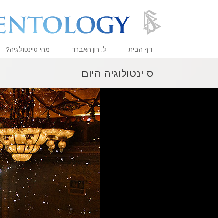
דף הבית
ל. רון האברד
מהי סיינטולוגיה?
סיינטולוגיה היום
אמונות ועיסוק מעשי
עיקרי האמונה והתקנו
מה סיינטולוגים אומר
פגוש סיינטולוג
בתוך ארגון
העקרונות הבסיסיים 
מבוא לדיאנטיקה
אהבה ושנאה –
מהי גדוּלה?