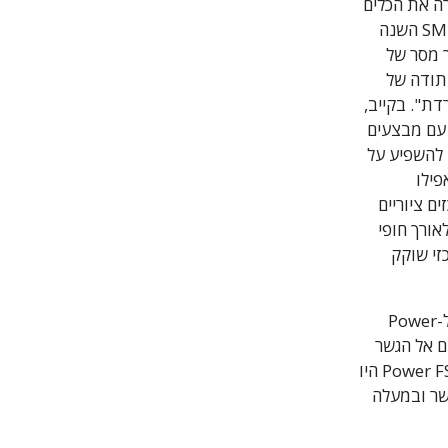
ה את הכלים
המעשיים של הדת לקהילות ברחבי העולם. האירועים הבולטים של I HELP ו-SMI השנה
Dian בגאנה שמביאה את הטכנולוגיה של Dianetics וכך מסר של
כה בהכרת התודה של
ת". בקייב,
המדינה עם מבצעים
י להשפיע על
אפילו
רבעה מרכזים ציוריים
אורך חופי
זי שוקק
כעדות לשנה שוברת השיאים של הדת, מעל 200 חברי צוות שדה (FSMs) שהגיעו ל-Power
סטרלאסיה זכו להכרה על כך שליוו לפחות 100 אנשים אל הגשר
לחופש מוחלט ובמעלה הגשר. למעשה, מי שהצטרפו למספר חסר התקדים של Power FSMs היו
-1,000 איש לעלות על הגשר ובמעלה