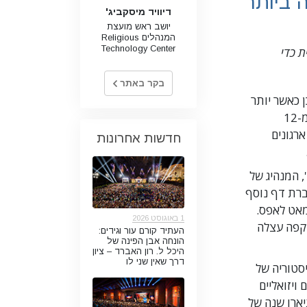
דיוויד מיסקביג'
יושב ראש מועצת
המנהלים Religious
Technology Center
ת כדי
בקר באתר
לל", לכן כאשר יותר
מ-6,000 סיינטולוגים התאספו באודיטוריום השריין לסקור, לחזור אחורה ולהתמוגג מ-12
רגונים
חדשות אחרונות
, המנהיג של
1 חודשים קפריזיים והעברת דף נוסף
מאט לאפס.
1 באוגוסט 2026
הקפה עצלה
העתיד קורם עור וגידים:
הונחה אבן הפינה של
היכל ל. רון האברד – ציון
דרך שאין שני לו
סטוריה של
ים ויזואליים
יארו שנה של