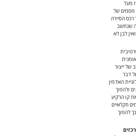
ברד והעלתה את ציוני המבחנים ב-200 אחוז מעל
 מסמים של
ר רכס הסיירה
מה שנחשב
ין לבן לא
רטיבית
אומנית
 של ייצור
ים של פורצ'ן 500 ובסופו של דבר
 טכנולוגיית האדמין
ם ולהפוך
את קו הרקיע
מים חקלאיים
והלי טכנולוגיית האדמין כדי להרחיב את החברה שלהם פי 300 וכך להפוך
רכזים