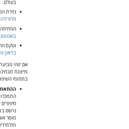
בעולם.
גזירת הסרט ב-2
פלורידה,
הפתיחה החגיגי
בשטוטגר
וטקס החניכה ב-14 באוקטובר של ארגון חדש
בדאון טא
מייצגת מבחינת
בתחומי השיפו
ההתאחדות
התמכרות 
ותלמידים