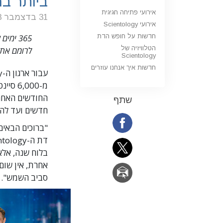
ביותר בהיסטו
אירועי פתיחה חגיגית
31 בדצמבר 2018
אירועי Scientology
חדשות על חופש הדת
365 ימ
הטלוויזיה של
לרומם את 
Scientology
חדשות איך אנחנו עוזרים
החודשים האחרו
שתף
חדשים ועד להגעה העולמית של
"ברוכים הבאים
בלוח שנה, אל
אחרת, אין שום
סביב השמש".