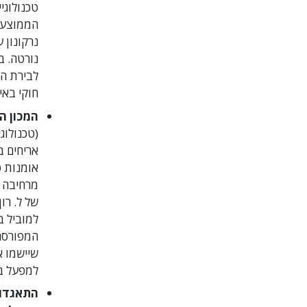
הממוצע 
נורטה. ב
לבירת הק
חוקי באי
המכון הע
(טכנולוג
אריחים ב
של ל. רו
למוביל ב
המפורסם 
למפעל בין 10 המובילים בפדרצי
התאגדות 