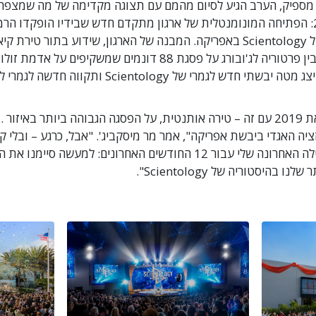
ה מספיק, הערב הגיע לסיום מהמם עם תצוגה מקדימה של מה שמצפ
בתחילת 2019: הפתיחה המונומנטלית של ארגון מתקדם חדש שבידיו הופקדו ה
המתקדמות של Scientology באפריקה. המבנה של הארגון, שידוע בתור טיר
באמצע הדרך בין פרטוריה לג'ובורג על פסגת 88 דונמים שמשקיפים על 
המתקן כולו מייצג מטה יבשתי חדש לגמרי של Scientology ות
״בואו נתחיל את 2019 עם זה – טירה אותנטית, על הפסגה הגבוהה ביותר באיזו
זציה האגדי ביבשת אפריקה", אמר מר מיסקביג'. "אבל, כרגע – ובלי 
– הנה המילה האחרונה שלי עבור 12 החודשים האחרונים: למעשה סיימנו 
 בהיסטוריה של Scientology".