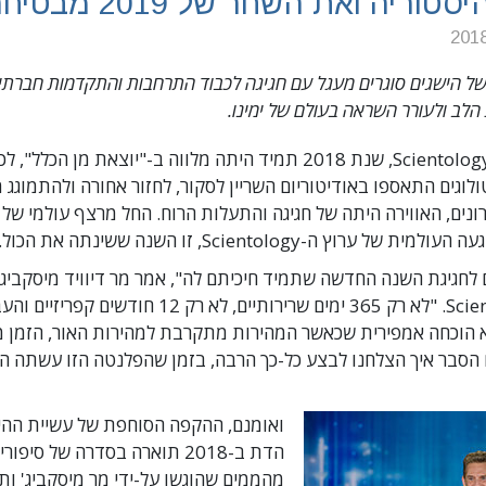
ריה ואת השחר של 2019 מבטיחה ביותר
ים של הישגים סוגרים מעגל עם חגיגה לכבוד התרחבות והתקדמות חברתי
הלב ולעורר השראה בעולם של ימינו.
עבור ארגון ה-Scientology, שנת 2018 תמיד היתה מלווה ב-"יוצאת מן הכ
נים, האווירה היתה של חגיגה והתעלות הרוח. החל מרצף עולמי של א
 ערוץ ה-Scientology, זו השנה ששינתה את הכול.
 לחגיגת השנה החדשה שתמיד חיכיתם לה", אמר מר דיוויד מיסקביג'
דת ה-Scientology. "לא רק 365 ימים שרירותיים, לא רק 2
א הוכחה אמפירית שכאשר המהירות מתקרבת למהירות האור, הזמן 
 הסבר איך הצלחנו לבצע כל-כך הרבה, בזמן שהפלנטה הזו עשתה 
ואומנם, ההקפה הסוחפת של עשיית ההי
הדת ב-2018 תוארה בסדרה של סיפור
מהממים שהוגשו על-ידי מר מיסקביג' ות