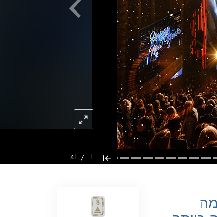
ילדים
כלים למקום העבודה
אתיקה ומצבי הפעולה
הגורם לדיכוי
חקירות
יסודות ההתארגנות
היסודות של יחסי ציבור
יעדים ושאיפות
41
/
1
טכנולוגיית הלמידה
תקשורת
מה