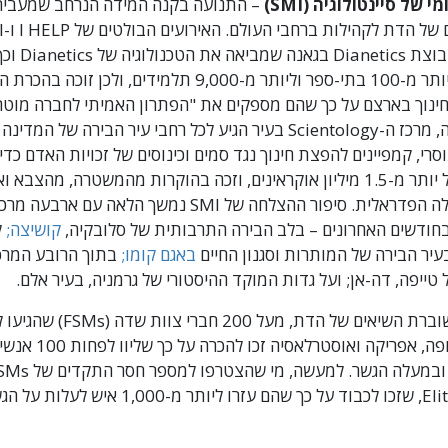
 של סיינטולוגיה (SMI)
– התנועה בקנה המידה הנרחב שמעביר
כוללים קבוצת etics
תקווה ליותר מ-100 בתי-ספר וליותר מ-9,000 תלמידים, ולכן זו
נוך בארצם על כך שהם מספקים את "הפתרון האמיתי לחברה מוטרד
אוקראינה, מרכז ה-Scientology בעיר הגיע לכל רחבי עיר הבירה של 
וסרי, קמפיינים להפצת חינוך נגד סמים וכינוסים של זכויות האדם כד
חייהם של יותר מ-1.5 מיליון אוקראינים, וזכה בהוקרות מהמשטרה, מהצבא ו
מהממשלה הפדראלית. סיפור ההצלחה של SMI נמשך הלאה עם א
חודשים האחרונים – בלב הבירה התרבותית של סלובקיה,
קושיצה;
ל
עיר הבירה של המותרות וסגנון החיים
באגם קומו;
בתוך הרובע המרכ
 טייפה, דה-אן; ועל גדות המוקד ההיסטורי של גרמניה, בעיר אלם.
מאמריקה, אירופה, אפריקה ואו
שני "Elite" FSMs, שזכו לכבוד על כך שהם עזרו ליותר מ