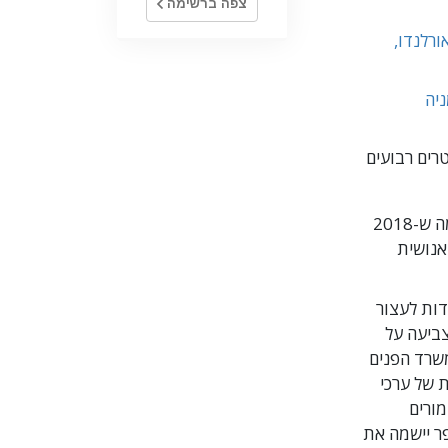
צפה ברשימה
של אורלנדו,
יה
אם זוהי טביעת הרגל ההולכת וגדלה של התרחבות ה-Scientology, יש גם את כל מה ש-2018
אנושית
ות לעצור
צביעה על
 במשרד הפנים
סמינרים על 21 כללי התוכנית של ערכי
תיים, מורים
פר יישמה את