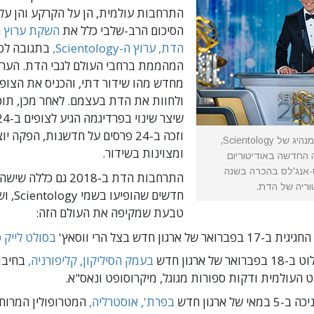
התרחבות עולמית, הן על הקרקע והן על 
הסיכום הרב-שלבי כלל את
השקת ערוץ ה
הדת,
ערוץ ה-Scientology,
בתגובה לס
המהממת ברחבי העולם לגבי הדת. הערוץ
מחדש מהו שידור דתי, והכניס את הצופ
ולחוות את הדת בעצמם. לאחר מכן, תוכן 
וזכה ב-24 פרסים על חדשנות, הפקה 
מר דיוויד מיסקביג', המנהיג של Scientology,
ומצוינות בשידור.
 החדשה באודיטוריום
ס-אנג'לס בהכרה בשנה
התרחבות הדת ב-2018 גם כללה
וריה של הדת.
חדשים שהו
טבעת שמקיפה את העולם הזה:
ואר של ארגון חדש בצל הרי ווסאץ'
בסולט לייק ס
אר של ארגון חדש
בעמק הסיליקון, קליפורניה,
בחיבו
 העולמית ודקות ספורות מגוגל, מיקרוסופט ונאס"א.
י של ארגון חדש
בפרת', אוסטרליה,
המטרופולין המרוחק