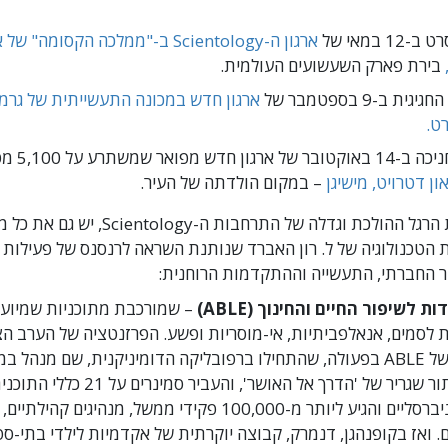
1 במאי של
ארגון ה-Scientology ב-"ממלכה הקסומה" 
בירת פארק השעשועים העולמית.
ת ב-9 בספטמבר של
ארגון חדש במכונה התעשייתית של גרמנ
ט.
 מפואר שמשתרע על 5,100 מטרים רבועים
ון דטרויט, מישיגן
– במקום הולדתה של העיר.
 הטכנולוגיה של ל. רון האברד שנותנת השראה לרנסנס של פעילות 
ר החברתי, התעשייה וההתקדמות הרוחנית:
 לשיפור החיים והחינוך (ABLE)
– שמורכבת מתוכניות שמיועד
לסמים, אנאלפביתיות, אי-מוסריות ופשע. הפרזנטציה של הערב ה
סיפורים של ABLE בפעולה, שהתחילו ברפובליקה הדומיניקנית, שם מנהל
נרשם בתור שגריר של 'הדרך אל האושר', והעביר 
מוסר אוניברסליים והגיע ליותר מ-100,000 פקידי ממשל, מנהיגים קהיל
. ואז בקופנהגן, דנמרק, קבוצה יוקרתית של אקדמיות לילדי בתי-ס