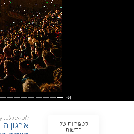
לוס-אנג'לס, ק
קטגוריות של
ארגון ה-
Y
חדשות