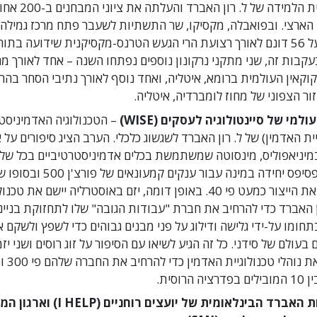
טכנולוגיית הלמידה של ל. רון הא
הארצי. ובפואבלה, מקסיקו, שר התשתיות לשעבר פתח מרכז גמילה
נרקונון על 56 דונם לאורך רצועת הרי הגעש הטרנס-מקסיקנית שידועה בתו
עקבות זה, שני מתקני נרקונון נוספים נפתחו השנה – אחד לאורך 
וקאין העולמית ברומא, איטליה, ואחד נוסף לאורך נתיבי הסחר בהרוא
זור הצפוני של מחוז לומברדיה, איטליה.
ולמי של סיינטולוגיה לעסקים (WISE)
– הטכנולוגיה האדמיניסט
יית האדמין) של ל. רון האברד לשגשוג כלכלי. הערב הציג סיפורים על 
מיניאפוליס, מינסוטה שמשתמשת בכלים אדמיניסטרטיביים בכל שלב
אומנות פסיפס יחידה במינה עבור ענקים קמעונא
מרחיבה את הייצור כמעט פי 40. באופן דומה, יזם באוסטרליה יישם את
ן האברד כדי להרחיב את חברת "עבודות הגובה" שלו לתחזוקת בנייני
תחומו על-ידי גלישה ודילוג על פני מבנים גבוהים כדי לשפץ ולשקם 
בעולם של סידני. כל זה הגיע לשיאו עם הסיפור על זוג רוסים ושני יז
שיישמו את נ
ה הרוסית.
האברד הבינלאומית של יועצים רוחניים (I HELP)
וארגון המ