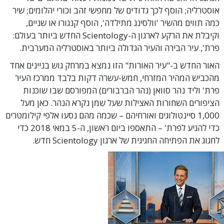
אוסטרליה; הוסף לכך גדודים של מחפשי זהב וכורי יהלומים; שיר
כמה תווים מהשיר 'וולסינג מתילדה', הוסף קנגורו או שניים,
וקיבלת את הרקע לארגון ה-Scientology החדש ביותר בעולם:
פרת', עיר הבירה והעיר הגדולה ביותר באוסטרליה המערבית.
האור החדש ב-"עיר האורות" הזו נמצא במרחק גוש בניינים אחד
מהכביש המהיר המזרחי, חמש-עשרה דקות בלבד ממרכז העיר
פרת' וליד נהר סוואן (נהר הברבורים) המפורסם שבו שוכנות
הציפורים השחורות האצילות שעל שמן נקרא הנהר. כאן מעל
1,000 סיינטולוגים ואורחיהם – שכמה מהם נסעו אלפי קילומטרים
כדי להגיע לפרת' – התאספו ביום ראשון, ה-5 במאי 2018 כדי
לחגוג את הפתיחה החגיגית של ארגון Scientology חדש.