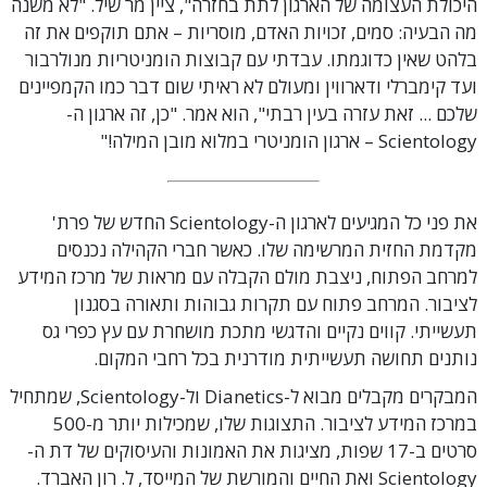
היכולת העצומה של הארגון לתת בחזרה", ציין מר שיל. "לא משנה
מה הבעיה: סמים, זכויות האדם, מוסריות – אתם תוקפים את זה
בלהט שאין כדוגמתו. עבדתי עם קבוצות הומניטריות מנולרבור
ועד קימברלי ודארווין ומעולם לא ראיתי שום דבר כמו הקמפיינים
שלכם ... זאת עזרה בעין רבתי", הוא אמר. "כן, זה ארגון ה-
Scientology – ארגון הומניטרי במלוא מובן המילה!"
את פני כל המגיעים לארגון ה-Scientology החדש של פרת'
מקדמת החזית המרשימה שלו. כאשר חברי הקהילה נכנסים
למרחב הפתוח, ניצבת מולם הקבלה עם מראות של מרכז המידע
לציבור. המרחב פתוח עם תקרות גבוהות ותאורה בסגנון
תעשייתי. קווים נקיים והדגשי מתכת מושחרת עם עץ כפרי גס
נותנים תחושה תעשייתית מודרנית בכל רחבי המקום.
המבקרים מקבלים מבוא ל-Dianetics ול-Scientology, שמתחיל
במרכז המידע לציבור. התצוגות שלו, שמכילות יותר מ-500
סרטים ב-17 שפות, מציגות את האמונות והעיסוקים של דת ה-
Scientology ואת החיים והמורשת של המייסד, ל. רון האברד.