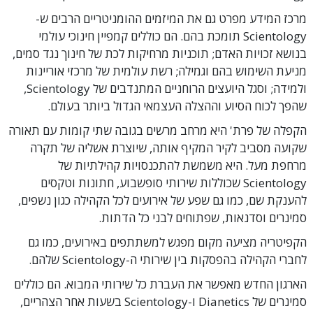
מרכז המידע מפרט גם את המיזמים ההומניטריים הרבים ש-
Scientology תומכת בהם. הם כוללים קמפיין חינוכי עולמי
בנושא זכויות האדם; תוכניות מרחיקות לכת של חינוך נגד סמים,
מניעת השימוש בהם וגמילה; רשת עולמית של מרכזי אוריינות
ולמידה; וסגל היועצים הרוחניים המתנדבים של Scientology,
שהפך לכוח הסיוע וההצלה העצמאי הגדול ביותר בעולם.
הקפלה של פרת' היא מרחב מרשים בגובה שתי קומות עם תאורה
שקועה מסביב לקיר המקיף אותה, שיוצרת אשליה של תקרה
מרחפת מעל. היא משמשת להתכנסויות קהילתיות של
Scientology שכוללות שירותי סופשבוע, חתונות וטקסים
להענקת שם, כמו גם שפע של אירועים לכל הקהילה כגון נשפים,
סמינרים וסדנאות, שפתוחים לבני כל הדתות.
הקפיטריה מציעה מקום מפגש למשתתפים באירועים, כמו גם
לחברי הקהילה בהפסקות בין שירותי ה-Scientology שלהם.
הארגון החדש מאפשר את העברת כל שירותי המבוא. הם כוללים
סמינרים של Dianetics ו-Scientology בשעות אחר הצהריים,