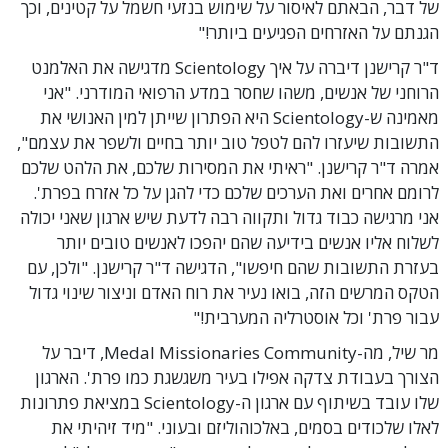
של דבר, הבאתם לאיסור על שימוש בנזעי חשמל על קטינים, וכך
הגנתם על האזרחים הפגיעים ביותר!"
ד"ר קרישנן דיברה על איך Scientology מדגישה את האלמנט
הרוחני של אנשים, משהו שחסר במדע הרפואי המודרני. "אני
מאמינה ש-Scientology היא הפתרון שייתן למין האנושי את
התשובות שיעזרו להם לטפל טוב יותר בחיים ולשפר את עצמם",
אמרה ד"ר קרישנן. "ראיתי את המסירות שלכם, את הלהט שלכם
לרומם אחרים ואת הערכים שלכם כדי להגן על כל אזרח בפרת'.
אני מרגישה כבוד גדול ותקווה רבה לדעת שיש ארגון שאני יכולה
לשלוח אליו אנשים בידיעה שהם יהפכו לאנשים טובים יותר
בעזרת התשובות שהם חיפשו", הדגישה ד"ר קרישנן. "ולכן, עם
הטקס המרשים הזה, בואו נעיר את רוח האדם וניצור שינוי גדול
עבור פרת' וכל אוסטרליה המערבית!"
מר שיל, מה-Medal Missionaries Community, דיבר על
הצורך בעבודת צדקה אפילו בעיר משגשגת כמו פרת'. הארגון
שלו עובד בשיתוף עם ארגון ה-Scientology במציאת פתרונות
לאלו שלכודים בסמים, באלכוהוליזם ובעוני. "מיד זיהיתי את