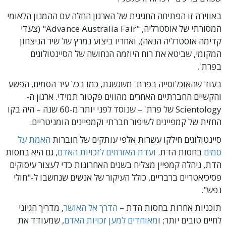
באווירה זו הפתיחה החגיגית של הארגון החלה עם ההמנון הלאומי
המסורתי של אוסטרליה, "Advance Australia Fair" (צעדי
קדימה אוסטרליה הנאה), ואחריו ביצוע נמרץ של שיר הניצחון
המקומי, שביטא את רוח היוזמה הנחושה של הסיינטולוגים
בפרת'.
בעוד שהאוכלוסייה בפרת' משגשגת, כמו בכל עיר הסמים, הפשע
והקשיים החברתיים האחרים מהווים פקטור תמידי. ארגון ה-
Scientology של פרת' – שנוסד לפני יותר מ-60 שנה – היה בקו
החזית של קמפיינים לשיפור חברתי וקמפיינים הומניטריים.
סיינטולוגים חילקו עשרות אלפי עותקים של חוברות
האמת על
סמים
בחסות הדת.
ועדת האזרחים לזכויות האדם
, גם היא בחסות
הדת, ניהלה קמפיין מצליח בשנים האחרונות כדי לעצור עיסוקים
פסיכיאטריים ברבריים, כולל העיקור של אנשים שנחשבו ל-"חולי
נפש".
תוכניות אחרות בחסות הדת –
הדרך אל האושר
, מדריך הגיוני
לחיים טובים יותר; ו
מאוחדים למען זכויות האדם
, שמעודד את