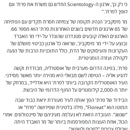
כי רק כך, ארגון ה-Scientology החדש גם משרת את פרת' וגם
הופך
לפרת'."
מר מיסקביג' הנהיג תקופה של צמיחה חסרת תקדים עם הפתיחה
של 65 ארגונים חדשים בשנים האחרונות.פרת' הוא מספר 66.
הארגונים האלה קובעים סטנדרט שהוגדר על-ידי מר האברד
ובוצע על-ידי מר מיסקביג', שרואה כל ארגון כביטוי מושלם של
העקרונות והעיסוקים של הדת, כולל התוכניות הרבות של הגעה
לקהילה ועזרה הומניטרית.
פרת', בפינה הדרום-מערבית של אוסטרליה, מבודדת וקשה
להגיע אליה – הטיסה לשם מבאלי היא מהירה יותר מאשר מסידני.
העיר האוסטרלית הקרובה ביותר לפרת' היא אדלייד, במרחק של
יותר מ-2,000 קילומטרים על החוף הדרומי של היבשת.
הבידוד של פרת' הפך אותה לעיר מעוררת יראת כבוד שבה
המוטו הוא "Floreat", מילה בלטינית שפירושה "פרח" או
"שגשג". העובדה הזאת לא נעלמה מעיניהם של סיינטולוגים. אחרי
הכול, אחת העצות המפורסמות ביותר של מר האברד היתה
שכולם צריכים "לפרוח ולשגשג".