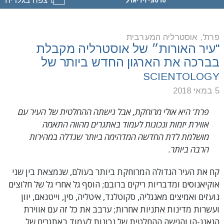
סרטוני וידיאו
ארגון
ה-
SCIENTOLOGY
של
פרת', אוסטרליה המערבית
פרת׳
"עיר האורות״ של אוסטרליה מקבלת
בברכה את הארגון החדש ביותר של
סיור
SCIENTOLOGY
5 במאי 2018
פרת' היא אולי מרוחקת, אבל גישתה ההחלטית של העיר עם
אווירת יזמות ונכונות לעמוד באתגרים מהווה התאמה
מושלמת לדת החדשה המדהימה ביותר שגדלה במהירות
הרבה ביותר.
קח את העיר הגדולה המרוחקת ביותר בעולם, שנמצאת בין שני
אוקיאנוסים ומדבריות ריקים ברובם; הוסף גל אחרי גל של חלוצים
נועזים ואמיצים מאנגליה, סקוטלנד, איטליה, סין, וייטנאם, יוון
ועשרות מדינות אתניות אחרות; ערבב את כל זה עם אווירת
הגאנג-הו והגישה ההחלטית של נכונות לעמוד באתגרים של