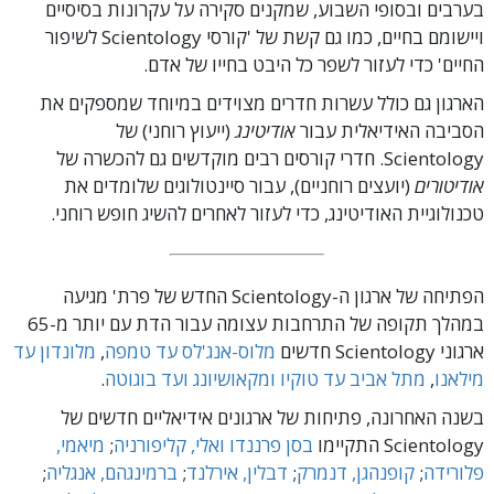
בערבים ובסופי השבוע, שמקנים סקירה על עקרונות בסיסיים
ויישומם בחיים, כמו גם קשת של 'קורסי Scientology לשיפור
החיים' כדי לעזור לשפר כל היבט בחייו של אדם.
הארגון גם כולל עשרות חדרים מצוידים במיוחד שמספקים את
הסביבה האידיאלית עבור
אודיטינג
(ייעוץ רוחני) של
Scientology. חדרי קורסים רבים מוקדשים גם להכשרה של
אודיטורים
(יועצים רוחניים), עבור סיינטולוגים שלומדים את
טכנולוגיית האודיטינג, כדי לעזור לאחרים להשיג חופש רוחני.
הפתיחה של ארגון ה-Scientology החדש של פרת' מגיעה
במהלך תקופה של התרחבות עצומה עבור הדת עם יותר מ-65
ארגוני Scientology חדשים
מלוס-אנג'לס
עד טמפה
,
מלונדון
עד
מילאנו
,
מתל אביב
עד טוקיו
ומקאושיונג
ועד בוגוטה
.
בשנה האחרונה, פתיחות של ארגונים אידיאליים חדשים של
Scientology התקיימו
בסן פרננדו ואלי, קליפורניה
;
מיאמי,
פלורידה
;
קופנהגן, דנמרק
;
דבלין, אירלנד
;
ברמינגהם, אנגליה
;