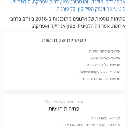
אמסטרדם, הולנד
;
יוהנסבורג צפון, דרום-אפריקה
;
סולט לייק
סיטי, יוטה
ו
עמק הסיליקון, קליפורניה
.
פתיחות נוספות של ארגונים מתוכננות ב-2018 בערים ברחבי
אירופה, אמריקה הלטינית, צפון אמריקה ואפריקה.
קטגוריות של חדשות
אירועי פתיחה חגיגית
אירועי Scientology
חדשות על חופש הדת
הטלוויזיה של Scientology
חדשות איך אנחנו עוזרים
ארגון סיינטולוגיה אידיאלי
פתיחות חגיגיות
סן חואן, פוארטו ריקו
גקברחה, הכף המזרחי, דרום-אפריקה