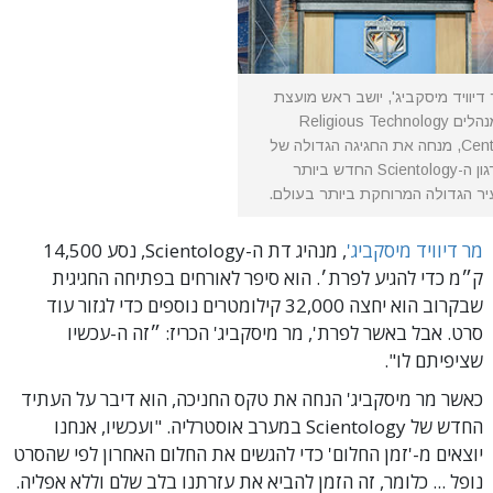
דיוויד מיסקביג', יושב ראש מועצת
המנהלים Religious Technology
Center, מנחה את החגיגה הגדולה של
ארגון ה-Scientology החדש ביותר
ר הגדולה המרוחקת ביותר בעולם.
מר דיוויד מיסקביג'
, מנהיג דת ה-Scientology, נסע 14,500
ק״מ כדי להגיע לפרת׳. הוא סיפר לאורחים בפתיחה החגיגית
שבקרוב הוא יחצה 32,000 קילומטרים נוספים כדי לגזור עוד
סרט. אבל באשר לפרת', מר מיסקביג' הכריז: ״זה ה-עכשיו
שציפיתם לו".
כאשר מר מיסקביג' הנחה את טקס החניכה, הוא דיבר על העתיד
החדש של Scientology במערב אוסטרליה. "ועכשיו, אנחנו
יוצאים מ-'זמן החלום' כדי להגשים את החלום האחרון לפי שהסרט
נופל ... כלומר, זה הזמן להביא את עזרתנו בלב שלם וללא אפליה.