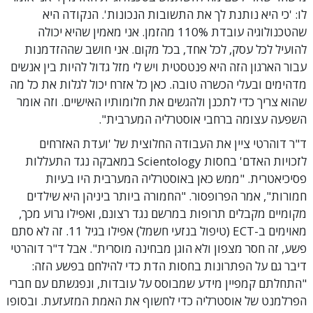
לו: 'כי היא נותנת לך את התשובות הנכונות'. הנקודה היא
שהטכנולוגיה עובדת 110% מהזמן. אני מאמין שהיא יכולה
להועיל לכל עסק, לכל אחד, בכל מקום. אני חושב שההזדמנות
עבור הארגון הזה היא פנטסטית ויש לי מזל גדול להיות בין אנשים
מדהימים ובעלי הכשרה טובה. כאן כל אזרח יכול לגלות את כל מה
שהוא צריך כדי לתכנן ולהגשים את חלומותיו האישיים. וזה אומר
השפעה עצומה ברחבי אוסטרליה המערבית".
ד"ר דוהרטי ציין את העבודה החלוצית של 'ועדת האזרחים
לזכויות האדם' בחסות Scientology במאבקה נגד התעללות
פסיכיאטרית. "ממש כאן באוסטרליה המערבית היו בעיות
חמורות", אמר הפרופסור. "החמורה ביותר ביניהן היא שילדים
מקומיים מקבלים תרופות במרשם נגד רצונם, ואפילו גרוע מכך,
מאוימים ב-ECT (טיפול בנזעי חשמל) אפילו בגיל 11. זה לא סתם
פשע, זה חסר מצפון ולא הוגן מבחינה מוסרית". אבל ד"ר דוהרטי
דיבר גם על הפתרונות בחסות הדת כדי להילחם בפשע הזה:
"התחלתם קמפיין מידע שמבוסס על עובדות, ונפגשתם עם חברי
הפרלמנט של אוסטרליה כדי לחשוף את האמת המזעזעת. ובסופו