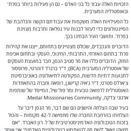
הזכויות האלה עבור כל בני האדם – גם הן פעילות ביותר בפרת'
ובאוסטרליה המערבית.
כל הפעילויות האלה משקפות את עבודתם הקשה והנלהבת של
הסיינטולוגים כדי לעזור לבנות עיר נפלאה ותרבות מצוינת
בפרת'. ותושבי העיר הבחינו בכך.
הדוברים והנכבדים, שכולם מצטיינים בתחומם, ייצגו את קהילות
פרת' בתחום האזרחי, התרבותי, החינוכי, העסקי ובתחום אכיפת
החוק. הדוברים כללו את מר סטיב הנסן, חבר במועצת העסקים
של אוסטרליה המערבית (BCA); ד"ר ברנרד דוהרטי, פרופסור
לתנועות דתיות חדשות, הפקולטה לתיאולוגיה באוניברסיטת
צ'ארלס סטרט; ד"ר ג'איה קרישנן, רופאה וחברה בהתאחדות
האוסטרלית לרפואה טבעית ומר פול שיל, המייסד של שותפות
ארגוני צדקה, Medal Missionaries Community.
בעיר שבה הצלחה והישגים הם שם דבר, מר הנסן דיבר על
הצלחתו בהרחבת החברה שלו מחמישה ל-42 מקומות – והכול
בזכות הטכנולוגיה האדמיניסטרטיבית של ל. רון האברד. "אם
מישהו ישאל 'לשם מה להשתמש בטכנולוגיית האדמין?' אני אומר