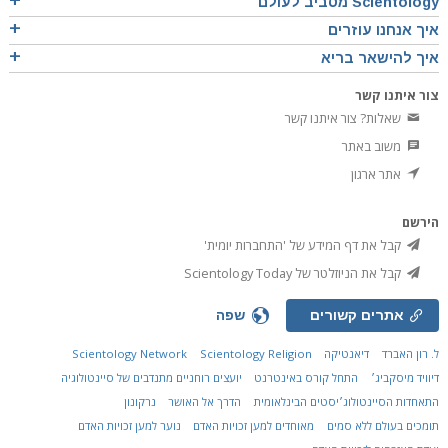
Scientology מסביב לעולם
איך אנחנו עוזרים
איך להישאר בריא
צור איתנו קשר
שאלות? צור איתנו קשר
משוב באתר
אתר ארגון
הירשם
קבל את דף המידע של 'התחברות יומית'
קבל את הניוזלטר של Scientology Today
אתרים קשורים
שפה
ל. רון האברד
דיאנטיקה
Scientology Religion
Scientology Network
דיוויד מיסקביג׳
התחל קורס באינטרנט
יועצים רוחניים מתנדבים של סיינטולוגיה
התאחדות הסיינטולוג׳יסטים הבינלאומית
הדרך אל האושר
נרקונון
תומכים בעולם ללא סמים
מאוחדים למען זכויות האדם
נוער למען זכויות האדם