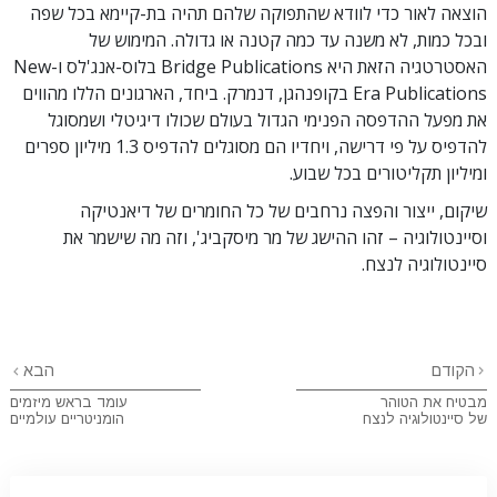
הוצאה לאור כדי לוודא שהתפוקה שלהם תהיה בת-קיימא בכל שפה
ובכל כמות, לא משנה עד כמה קטנה או גדולה. המימוש של
האסטרטגיה הזאת היא Bridge Publications בלוס-אנג'לס ו-New
Era Publications בקופנהגן, דנמרק. ביחד, הארגונים הללו מהווים
את מפעל ההדפסה הפנימי הגדול בעולם שכולו דיגיטלי ושמסוגל
להדפיס על פי דרישה, ויחדיו הם מסוגלים להדפיס 1.3 מיליון ספרים
ומיליון תקליטורים בכל שבוע.
שיקום, ייצור והפצה נרחבים של כל החומרים של דיאנטיקה
וסיינטולוגיה – זהו ההישג של מר מיסקביג', וזה מה שישמר את
סיינטולוגיה לנצח.
הקודם
הבא
מבטיח את הטוהר
עומד בראש מיזמים
של סיינטולוגיה לנצח
הומניטריים עולמיים