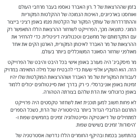
בזמן שההרצאות של ל .רון האברד נאספו בעבר מרחבי העולם
ואוחסנו בארכיונים, האיכות הנמוכה של ההקלטות המקוריות
וההתדרדרות של עותקי המקור של הקלטות פגמו באופן רציני בייצור
המוני. כתוצאה מכך, הפרוייקט לשחזור ההרצאות הללו התאפשר רק
עם התקדמותם של מחשבים וטכנולוגיה דיגיטלית. כדי להחזיר את
ההרצאות של מר האברד לאיכותן המקורית, הארגון הקים את אחד
מאולפני שחזור הסאונד המשוכללים ביותר בעולם.
מר מיסקביג' היה מעורב באופן אישי בכל היבט והיבט של הפרוייקט
הזה. הוא השקיע אלפי שעות כדי להבטיח שכל מילה התאימה במדויק
לעבודות המקוריות של מר האברד ושההרצאות המוקלטות שלו יהיו
זמינות באופן אוניברסלי. כי רק בדרך זאת סיינטולוגים יכולים ללמוד
באופן כרונולוגי את הדת שלהם בצורתה הטהורה.
לא פחות חשוב למען תוכנית זאת לשחזור טקסטים היה פרוייקט
התרגום הגלובלי הגדול ביותר בהיסטוריה של הדת, כשכל הספרים
למתחילים של דיאנטיקה וסיינטולוגיה זמינים בחמישים שפות ו-
'היסודות' זמינים בשישים שפות.
בהתחשב בכמות ובהיקף החומרים הללו נדרשה אסטרטגיה של