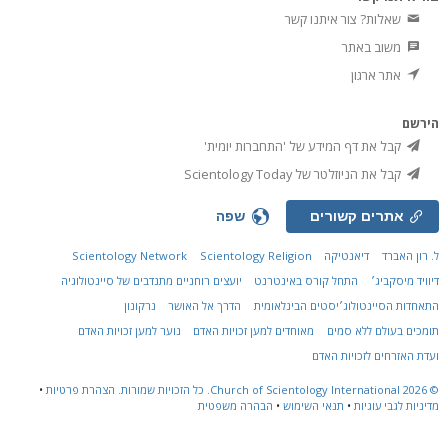
שאלות? צור איתנו קשר
משוב באתר
אתר ארגון
הירשם
קבל את דף המידע של 'התחברות יומית'
קבל את הניוזלטר של Scientology Today
אתרים קשורים
שפה
ל. רון האברד
דיאנטיקה
Scientology Religion
Scientology Network
דיוויד מיסקביג׳
התחל קורס באינטרנט
יועצים רוחניים מתנדבים של סיינטולוגיה
התאחדות הסיינטולוג׳יסטים הבינלאומית
הדרך אל האושר
נרקונון
תומכים בעולם ללא סמים
מאוחדים למען זכויות האדם
נוער למען זכויות האדם
ועדת האזרחים לזכויות האדם
© 2026
Church of Scientology International.
כל הזכויות שמורות.
הצהרת פרטיות
•
מדיניות לגבי עוגיות
•
תנאי השימוש
•
הבהרה משפטית