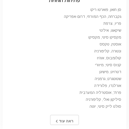
פתיחות חגיגיות
סן חואן, פוארטו ריקו
גקברחה, הכף המזרחי, דרום-אפריקה
פריז, צרפת
שיקאגו, אילינוי
מקסיקו סיטי, מקסיקו
אוסטין, טקסס
ונטורה, קליפורניה
קולומבוס, אוהיו
קנזס סיטי, מיזורי
דטרויט, מישיגן
שטוטגרט, גרמניה
אורלנדו, פלורידה
פרת', אוסטרליה המערבית
סיליקון ואלי, קליפורניה
סולט לייק סיטי, יוטה
ראה עוד