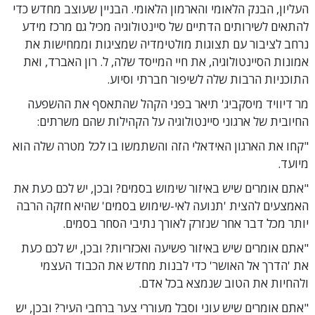
העליון, הבנק הלאומי והארמון הלאומי. הבניין שעוצב מחדש כדי
להתאים לשירותים הדתיים של סיינטולוגיה מכיל גם מרכז מידע
נרחב לציבור עם תצוגות מולטימדיה שמציגות וממחישות את
אמונות הסיינטולוגיה, את חיי המייסד שלה, ל. רון האברד, ואת
התוכניות הרבות שלה לשיפור חברתי וסיוע.
מר דיוויד מיסקביג' תיאר בפני הקהל שהתאסף את ההשפעה
החיובית של ארגוני סיינטולוגיה על הקהילות שהם משרתים:
"קחו את הארגון האידאלי הזה והשתמשו בו
לכל
מטרה שלה הוא
מיועד.
"אתם אומרים שיש באיזור שימוש בסמים? ובכן, יש לכם כעת את
האמצעים להצית 'תנועה לאי-שימוש בסמים' שהיא חזקה הרבה
יותר מכל דבר אחר שנזרק לאורך נתיבי הסחר בסמים.
"אתם אומרים שיש באיזור פשיעה ואכזריות? ובכן, יש לכם כעת
את 'הדרך אל האושר' כדי לבנות מחדש את הכבוד העצמי
ולהחיות את הטוב שנמצא בכל אדם.
"אתם אומרים שיש עוני וסבל מעוררי צער ברחבי העיר? ובכן, יש