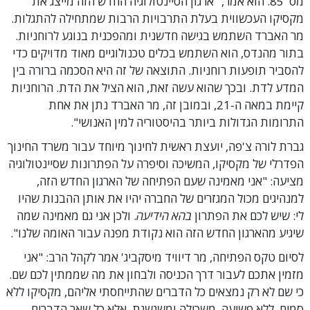
מס' 85. הוא אמר, "ארגון הסיינטולוגיה החדש הזה מייצג את
מקסיקו העכשווית בעלת התרבויות הרבות שמתחילה להתגלות.
מר האברד השתמש בגישה חדשנית ומהפכנית בנוגע לרוחניות.
בתור מהנדס, הוא השתמש בכלים טכנולוגיים מאוד מדויקים כדי
להסביר תופעות רוחניות. התוצאה של זה היא הסכמה ברורה בין
המדע לדת. ובכך שהוא עשה זאת, הוא הציל את הדת. הרוחניות
קיימת במאה ה-21, ובמובן זה, מר האברד נתן את אחת
התרומות הגדולות ביותר בהיסטוריה למין האנושי".
גברת לורה צ'פה, יועצת ראשית לחינוך מיוחד עבור משרד החינוך
הפדרלי של מקסיקו, המשיכה וסיפרה על הפתרונות שסיינטולוגיה
מציעה: "אני מאמינה שעם הפתיחה של הארגון החדש הזה,
למנהיגים מכול המגזרים של החברה יהיו את אותן ההבנות שהיו
לי: שיש לכם את הפתרון
בהא הידיעה
. ולכן אני גם מאמינה שמה
שיגיע מהארגון החדש הזה הוא נקודת מפנה עבור האומה שלנו".
לסיום טקס הפתיחה, מר דיוויד מיסקביג' אמר לקהל הרב: "אני
מזמין אתכם לעבור דרך הכניסה ולבחון את מה שממתין לכם שם.
כי שם לא רק נמצאים כל הדברים שהתייחסתי אליהם, מקסיקו ללא
סמים, ללא פשיעה, משכילה ומשגשגת, אלא כל שאר הדברים