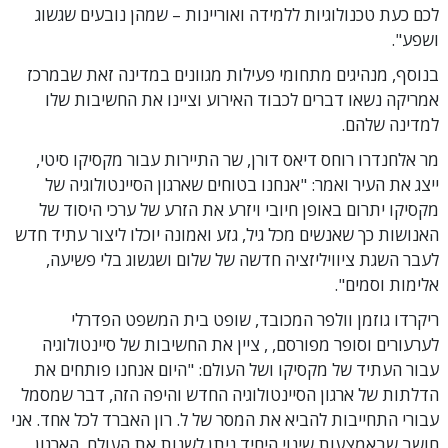
לכם כעת טכנולוגיות ללמידה ואוריינות – שמהן נובעים שגשוג
ושפע".
בנוסף, מנהיגים מתחומי פעילות מגוונים במדינה זאת שבמרכז
אמריקה נשאו דברים לכבוד האירוע וציינו את החשיבות שלו
למדינה שלהם.
מר אלחנדרו רוחס דיאס דורן, שר התיירות עבור מקסיקו סיטי,
ייצג את העיר ואמר: "אנחנו בטוחים שארגון הסיינטולוגיה של
מקסיקו יתרום באופן חיובי ויזרע את הזרע של ערכי היסוד של
האנושות כך שאנשים מכל גיל, גזע ואמונה יוכלו ליצור עתיד חדש
לעבר השגת ציוויליזציה חדשה של שלום ושגשוג בלי פשיעה,
אלימות וסמים".
ריקרדו גוזמן וולפר המכובד, שופט בית המשפט הפדרלי
לערעורים וסופר מפורסם, , ציין את החשיבות של סיינטולוגיה
עבור העתיד של מקסיקו ושל העולם: "היום אנחנו פותחים את
הדלתות של ארגון הסיינטולוגיה החדש והיפה הזה, דבר שמסמל
עבורי התחייבות להביא את המסר של ל. רון האברד לכל אחד. אני
חושב שבאמצעות שינוי היחיד ניתן לשנות את העולם. הארגון