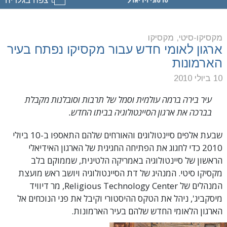
סרטוני וידיאו
ארגון
ה-
SCIENTOLOGY
מקסיקו
מקסיקו-סיטי, מקסיקו
ארגון לאומי חדש עבור מקסיקו נפתח בעיר
סיור
הארמונות
פתיחה
10 ביולי 2010
חגיגית
עיר בירה ברמה עולמית וסמל של תרבות וסובלנות מקבלת
בברכה את ארגון הסיינטולוגיה בביתו החדש.
שבעת אלפים סיינטולוגים והאורחים שלהם התאספו ב-10 ביולי
2010 כדי לחגוג את הפתיחה החגיגית של הארגון האידיאלי
הראשון של סיינטולוגיה באמריקה הלטינית, שממוקם בלב
מקסיקו סיטי. המנהיג של דת הסיינטולוגיה ויושב ראש מועצת
המנהלים של Religious Technology Center, מר דיוויד
מיסקביג', ניהל את הטקס ההיסטורי וקיבל את פני הנוכחים אל
הארגון הלאומי החדש שלהם בעיר הארמונות.