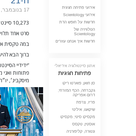
ה-21
אירועי פתיחה חגיגית
17 בנובמבר, 2013
אירועי Scientology
10,273 סיינטולוגים.
חדשות על חופש הדת
הטלוויזיה של
סרט אחד תלוי 
Scientology
חדשות איך אנחנו עוזרים
במה טקסית אח
ברוך הבא להיש
”ידידיי הסיינ
ארגון סיינטולוגיה אידיאלי
פתוחות ואני מ
פתיחות חגיגיות
מיסקביג׳, יו״ר מועצת המנהל
סן חואן, פוארטו ריקו
גקברחה, הכף המזרחי,
דרום-אפריקה
פריז, צרפת
שיקאגו, אילינוי
מקסיקו סיטי, מקסיקו
אוסטין, טקסס
ונטורה, קליפורניה