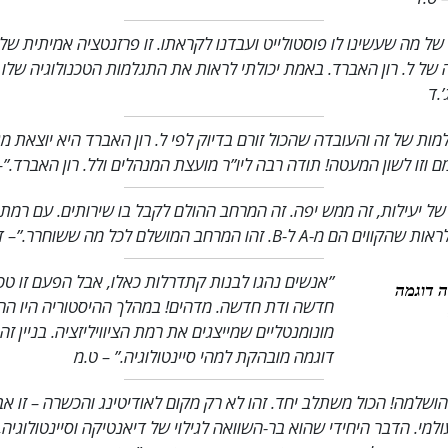
של מה שעשינו לו פוסטולייט ועבדנו לקראתו. זו פרזנטציה אמיתית של
 של ל. רון האברד. באמת יכולתי לראות את התגלמות הטכנולוגיה שלו בב
’.ד
ות של זה והעובדה שהכול זורם בדיוק לפי ל. רון האברד היא יוצאת מן
ם וזו לשון המעטה! תודה רבה ליו”ר מועצת המנהלים ולל. רון האברד.”
–
של יעילות, זה ממש יפה. זה המרחב ההולם לקבל בו שירותים. עם רמת 
 הם מ-A ל-B. זהו המרחב המושלם לכל מה ששוחרר.”
– ד
”אנשים נהגו לבנות קתדרלות כאלו, אבל הפעם זו טכנ
וה דוגמה
חדשה ודת חדשה. מדהים! במהלך ההיסטוריה היו הר
מונומנטליים שמייצגים את רמת הציוויליזציה. בניין זה
דוגמה מובהקת למהי סיינטולוגיה.”
– ט.מ
שלמה! הכול משתלב יחד. זהו לא רק מקום לאודיטינג והכשרה – זו אב
ולמי. הדבר היחידי שהוא בר-השוואה לגילוי של דיאנטיקה וסיינטולוגיה,