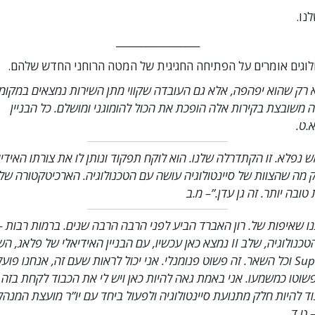
נו.
_________________
לוגים אומרים על הפתיחה החגיגית של המטה הרוחני החדש שלהם.
 רק שהוא יפהפה, אלא גם העובדה שקווי מתן השירות נמצאים במקומ
ה משובצת בקירות אלה הופכת את הכול להומוגני ומושלם. כל הבניין
א.ט.
ש נפלא. זו הקתדרלה שלנו. הוא לוקח תפקוד ונותן לו את צורתו האידי
ק מה שהצוות של סיינטולוגיה עושה עם הטכנולוגיה. הארכיטקטורה של 
טובה יותר. זה גן עדן.”
– מ.ב
ו שאיפות של. רון האברד הביע לפני הרבה הרבה שנים. ברמות רבות –
הזהב של הטכנולוגיה, שלב II נמצא כאן עכשיו, עם הבניין האידיאלי של פלא
Super Power וכל השאר. זה פשוט פנומנלי. אני יכול לראות שעם זה, אנחנו פו
שוטו כמשמעו. אני באמת גאה להיות כאן ויש לי את הכבוד לקחת בזה 
ד להיות חלק מתנועת סיינטולוגיה ולפעול ביחד עם יו”ר מועצת המנהלי
 ט.ד