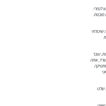
ם חדש לגמרי.
 מובטח.
 שיכולתי
ת
ת, עובר
משרד, אתה
סתטיקה
ה לעשות את Super Power! אני
 שלנו
שאנו