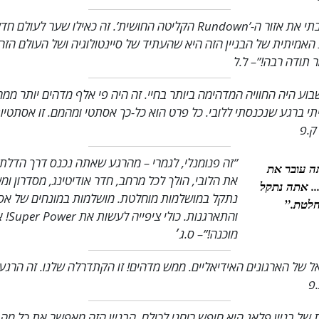
”מאוד אהבתי את אזור ה-’Rundown הקליטה החושית’. זה כאילו שער לעול
אמיתית של הבניין הזה היא שהעתיד של סיינטולוגיה ושל העולם הזה
ר תודה רבה!”
– ל.ל
וע היה החוויה המדהימה ביותר בחיי. זה היה פי אלף מדהים יותר ממה
יתי ברגע שנכנסתי ללובי. כל פרט הוא כל-כך אסתטי ומהמם. זו אסתטיו
ק.פ
”זה פנומנלי, לגמרי – מהרגע שאתה נכנס דרך הדלתו
 עובר את
את הלובי, הולך לכל מרחב, חדר אודיטינג, מסדרון ו
.. אתה נתקל
נתקל במושלמות מוחלטת. מושלמות במונחים של א
חלטת.”
והתארגנות. כולי ציפיי
מוכנה!”
– ס.ג׳
ל של הארגונים האידיאליים. ממש מדהים! זו הקתדרלה שלנו. זה הרגע
.פ
של בניין פלאג היא חופש רוחני לכולם. הבניין הזה מאפשר את כל מה 