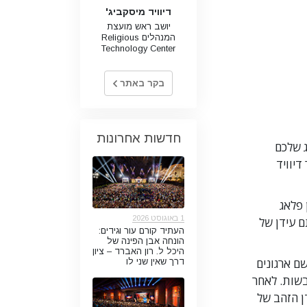
דיוויד מיסקביג'
יושב ראש מועצת
המנהלים Religious
Technology Center
בקר באתר
חדשות אחרונות
ג שלכם
דיוויד
 פלאג
1 באוגוסט 2026
ם עידן של
העתיד קורם עור וגידים:
הונחה אבן הפינה של
היכל ל. רון האברד – ציון
ם ארגונים
דרך שאין שני לו
בשות. לאחר
דן הזהב של