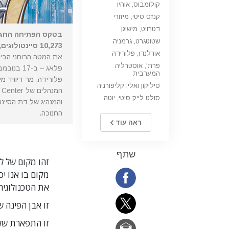
קולומבוס, אוהיו
קנזס סיטי, מיזורי
דטרויט, מישיגן
בטקס הפתיחה החגי
שטוטגרט, גרמניה
10,273 סיינטולוגים,
אורלנדו, פלורידה
את המטה הרוחני הבינל
פרת', אוסטרליה
המערבית
פלורידה. מר דיוויד מ
סיליקון ואלי, קליפורניה
המנהלים של
סולט לייק סיטי, יוטה
והמנהיג של דת הסיינט
החנוכה.
ראה עוד
שתף
זהו מקום של ל
מקום בו אנו יכ
את הטכנולוגיה
זו אבן הפינה ש
זו התפארת של ס