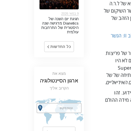
א של ל.ר.ה
שר השיקום של
9 במאי 2026
 הזהב של
חגיגת יום השנה של
Dianetics מדגישה שנה
היסטורית של התרחבות
עולמית
עידן הזהב של הטכנולוגיה, שלב II: הגשר
כל החדשות
ר של פריצות
 לא היו
Super Pow
מצא את
והפתיחה של של
ארגון הסיינטולוגיה
 האידיאליים
.
הקרוב אליך
וע. זהו
ה מידה ההולם