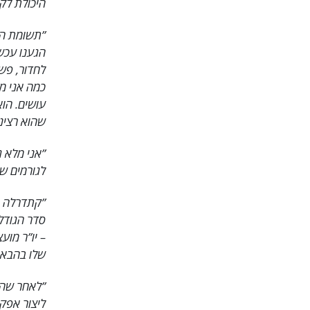
היכולת לקח
לחדור, פשו
כמה אני מע
עושים. הוא
שהוא רציני
”אני מלא ג
לגורמים שכ
”קתדרלה ה
סדר הגודל 
שלו בהבאת 
”לאחר שהס
ליצור אפקט