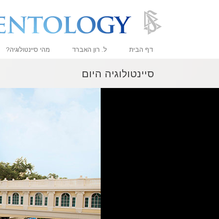
דף הבית
ל. רון האברד
מהי סיינטולוגיה?
סיינטולוגיה היום
אמונות ועיסוק מעשי
עיקרי האמונה והתקנו
מה סיינטולוגים אומר
פגוש סיינטולוג
בתוך ארגון
העקרונות הבסיסיים 
מבוא לדיאנטיקה
אהבה ושנאה –
מהי גדוּלה?