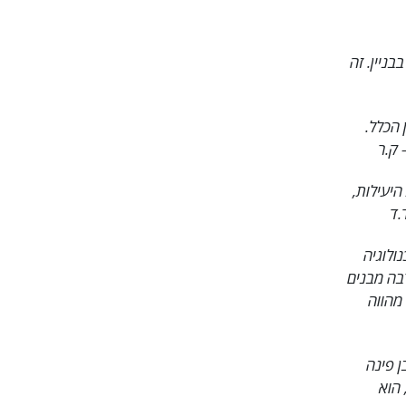
ניין. זה
 הכלל.
 ק.ר
היעילות,
.ד
ולוגיה
בה מבנים
 מהווה
ן פינה
 הוא