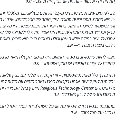
ת את זה לאינסוף – וזה מה שהבניין הזה מייצג.”
– מ.פ
”תשומת הלב לפרטים עוצר
הגענו עכשיו הוא מהמם. הטכנו
טו כמשמעו, למיינד הריאקטיבי וזה ייצור התרחבות עצומה. אין מילים 
ריץ את יו”ר מועצת המנהלים וכמה אני אסיר תודה לו ולקבוצה שלו ע
 טרמינל יציב במידה שלא תיאמן וכולנו בוטחים בו כי הוא הוכיח, באמת 
 לגבי ביצוע העבודה.”
— א.ב
אווה להיות סיינטולוג ברגע זה. המקום הזה מהמם. הקפלה מאוד מרגש
תובים על קירות הזכוכית יש המון השפעה!”
– פ.ס
יא בדרך כלל מיוחדת ואסתטית – וזו הקתדרלה שלנו. עם בניין פלאג 
השתנה לאין שיעור. אנחנו כקבוצה הפכנו ליותר חזקים וזה הודות להנ
– יו”ר מועצת המנהלים Religious Technology Center מוערץ בשל ה
הטכנולוגיה של ל. רון האברד!”
– ג.ר
תובבתי בבניין החדש אני יודעת שהכול משתלב יחד בסדר הגודל הנכון
 חיובי על הפלנטה”.
– א.ד