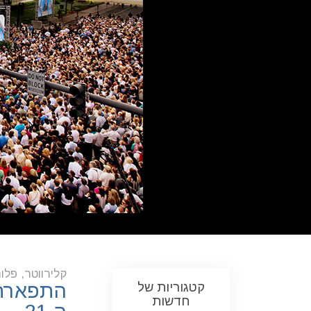
קלירווטר, פלו
קטגוריות של
התפארת 
חדשות