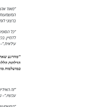
המשמעות ה
ברצוני לומ
”כל הסופשב
לדמיין. בכ
עילאית.”
– 
”מהרגע שאתה
הדלתות הללו.
במושלמות מו
”זה האידיא
עכשיו.”
– ג
”המשמעות 