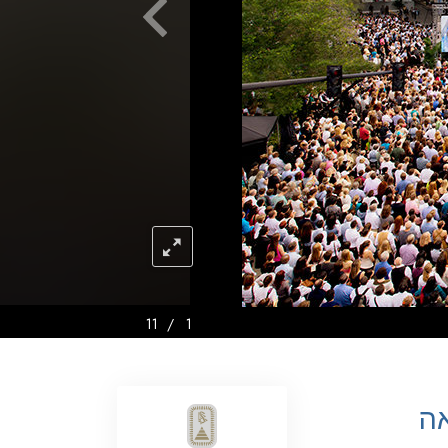
ילדים
כלים למקום העבודה
אתיקה ומצבי הפעולה
הגורם לדיכוי
חקירות
יסודות ההתארגנות
היסודות של יחסי ציבור
יעדים ושאיפות
11
/
1
טכנולוגיית הלמידה
תקשורת
אה