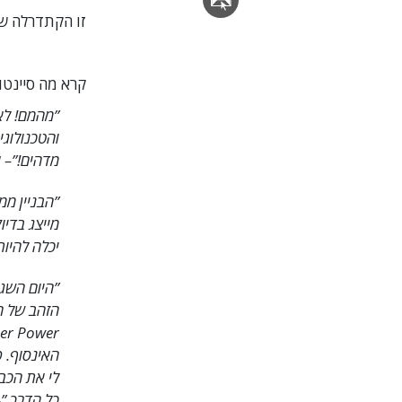
זו הקתדרלה של
קרא מה סיינטו
”מהמם! לא
והטכנולוגי
מדהים!”
– 
”הבניין ממ
מייצג בדיו
יכלה להיות 
”היום השגנ
האינסוף. פ
לי את הכבו
כל הדרך.”
–