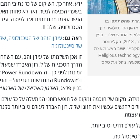
ידע; אחר כך, השיקום של כל נתיבי המבו
בשערי הכניסה לגשר; ואז, לא פחות מא
הגשר עצמו מהתחתית ועד לפסגה, עידן
גית שהשתתפו בו
הטכנולוגיה, שלב II.
ארגון הסיינטולוגיה חנך
אומי החדש שלו – בניין
ראה גם:
פלאג – ב-17 בנובמבר, 2013, בקלירווטר,
של סיינטולוגיה
יסקביג', יושב ראש מועצת
 Religious technology Center
זו אכן השלמתו של עידן זהב, עם השחרו
ולוגיה, ניהל את טקס
הדרך הטכניות של ל. רון האברד שמעולם
זמינות לפני כן – ה-er Rundown
ו-’Rundown התחדשות הגרימה’ – 
בניין פלאג,
הארגון האידיאלי של הארגונים
מידה, מקום של חוכמה ומקום של חופש רוחני המתעלה על כל עולם יד
ולים להגשים עכשיו את חזונו של ל. רון האברד לעולם טוב יותר בקנ
 עצמה.
ל עולם חדש וטוב יותר.
יינטולוגיה.