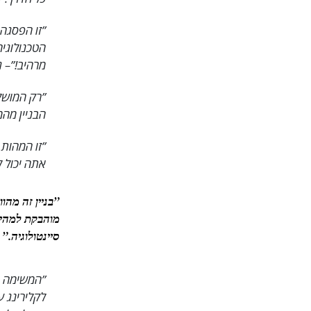
”זו הפסגה 
הטכנולוגיה
מרהיב!”
– ג
”רק המושלמ
הבניין מהמ
”זו המהות 
אתה יכול לראות שהקווים
”בניין זה מהו
מוהבקת למהי
סיינטולוגיה.”
”המשימה הו
לקלירינג ע