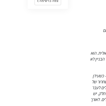
צפה ברשימה
ם
אלית. הוא
הבניין לא
 כשעידן
ג, השחרור של
עלים לעבר
חלק. יש
ם. לאורך