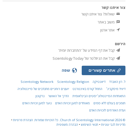
צור איתנו קשר
שאלות? צור איתנו קשר
משוב באתר
אתר ארגון
הירשם
קבל את דף המידע של 'התחברות יומית'
קבל את הניוזלטר של Scientology Today
אתרים קשורים
שפה
ל. רון האברד
דיאנטיקה
Scientology Religion
Scientology Network
דיוויד מיסקביג׳
התחל קורס באינטרנט
יועצים רוחניים מתנדבים של סיינטולוגיה
התאחדות הסיינטולוג׳יסטים הבינלאומית
הדרך אל האושר
נרקונון
תומכים בעולם ללא סמים
מאוחדים למען זכויות האדם
נוער למען זכויות האדם
ועדת האזרחים לזכויות האדם
© 2026
Church of Scientology International.
כל הזכויות שמורות.
הצהרת פרטיות
•
מדיניות לגבי עוגיות
•
תנאי השימוש
•
הבהרה משפטית