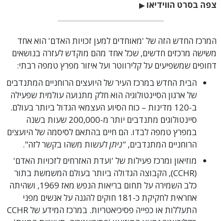
צפה בסרט הווידיאו
▶
המרכז החדש הזה של 'מאוחדים למען זכויות האדם' הוא אחד
משישה מרכזים חדשים, שכל אחד מהם מוקדש לעזרה בנושאים
דחופים שמשפיעים על קלירווטר ועל איזור מפרץ טמפה רבתי:
הבית החדש במרכז העיר של היועצים הרוחניים המתנדבים
של ארגון הסיינטולוגיה הוא חלק מתנועה עולמית שפעילה
ב-120 מדינות – כוח הסיוע העצמאי הגדול ביותר בעולם.
סיינטולוגים מתנדבים יותר מ-200,000 שעות בשנה
במפרץ טמפה לבדו. הם חיים בהתאם לסיסמה של היועצים
הרוחניים המתנדבים,
"ניתן
לעשות משהו בקשר לזה".
מוזיאון ומרכז פעילות של 'ועדת האזרחים לזכויות האדם'
(CCHR), הקבוצה הגדולה ביותר בעולם המשמשת בתור
כלב השמירה על תחום בריאות הנפש מאז 1969, ושהיתה
אחראית לחקיקת כ-181 חוקים להגנה על אנשים מפני
התעללות או כפייה פסיכיאטריות.
במרכז המידע של CCHR