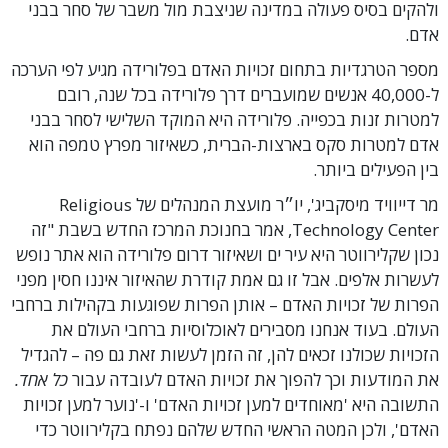
ולהקים בסיס פעולה במדינה שניצבת מול משבר של סחר בבני
אדם.
מספר הטרגדיות בתחום זכויות האדם בפלורידה מגיע לפי הערכה
ל-40,000 אנשים שמועברים דרך פלורידה בכל שנה, רובם
למטרות זנות בכפייה. פלורידה היא המוקד השלישי לסחר בבני
אדם למטרות סקס בארצות-הברית, כשאיזור מפרץ טמפה הוא
בין הפעילים ביותר.
מר דייוויד מיסקביג', יו״ר מועצת המנהלים של Religious
Technology Center, אמר בחנוכת המרכז החדש בשבת "זה
נכון שקלירווטר היא עיר ים ושאיזור דרום פלורידה הוא אתר נופש
לעשרות אלפים. אבל זו גם אמת קודרת שהאיזור איננו חסין מפני
הפרות של זכויות האדם – אותן הפרות שפוגעות בקהילות ברחבי
העולם. בעוד אנחנו מסבירים לאוכלוסיות ברחבי העולם את
הזכויות שכולנו זכאים להן, זה הזמן לעשות זאת גם פה – להגדיל
את המודעות וכך להפוך את זכויות האדם לעובדה עבור
כל אחד.
התשובה היא 'מאוחדים למען זכויות האדם' ו-'נוער למען זכויות
האדם', ולכן המטה הראשי החדש שלהם נפתח בקלירווטר כדי