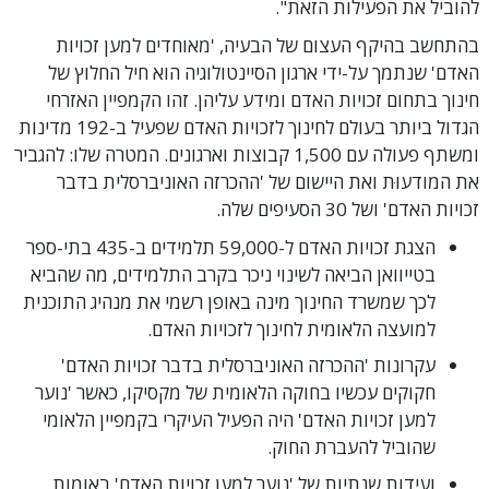
להוביל את הפעילות הזאת".
בהתחשב בהיקף העצום של הבעיה, 'מאוחדים למען זכויות
האדם' שנתמך על-ידי ארגון הסיינטולוגיה הוא חיל החלוץ של
חינוך בתחום זכויות האדם ומידע עליהן. זהו הקמפיין האזרחי
הגדול ביותר בעולם לחינוך לזכויות האדם שפעיל ב-192 מדינות
ומשתף פעולה עם 1,500 קבוצות וארגונים. המטרה שלו: להגביר
את המודעוּת ואת היישום של 'ההכרזה האוניברסלית בדבר
זכויות האדם' ושל 30 הסעיפים שלה.
הצגת זכויות האדם ל-59,000 תלמידים ב-435 בתי-ספר
בטייוואן הביאה לשינוי ניכר בקרב התלמידים, מה שהביא
לכך שמשרד החינוך מינה באופן רשמי את מנהיג התוכנית
למועצה הלאומית לחינוך לזכויות האדם.
עקרונות 'ההכרזה האוניברסלית בדבר זכויות האדם'
חקוקים עכשיו בחוקה הלאומית של מקסיקו, כאשר 'נוער
למען זכויות האדם' היה הפעיל העיקרי בקמפיין הלאומי
שהוביל להעברת החוק.
ועידות שנתיות של 'נוער למען זכויות האדם' באומות