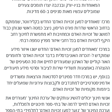
המאוחדות בניו-יורק ובג'נבה יצרו תומכים צעירים
שמובילים עכשיו מאות סניפים ב-60 מדינות.
מרכז 'מאוחדים למען זכויות האדם' החדש בקלירווטר, שממוקם
ברחוב הראשי שדרות פורט הריסון, ניצב כמטה ראשי שנותן כבוד
למושג של זכויות האדם וכמחויבות לא מתפשרת לחינוך רחב
היקף לזכויות האדם בכל רחבי איזור מפרץ טמפה רבתי.
במרכז 'מאוחדים למען זכויות האדם' החדש ישנו איזור מידע
שמוקדש ל-'הכרזה האוניברסלית בדבר זכויות האדם' ולחומרים
האור-קוליים של הארגון שמעוררים לחיים את 30 הסעיפים של
ההצהרה באמצעות תשדירי שירות לציבור וסרטי מידע תיעודיים.
בנוסף, יש במרכז חדר סמינרים לסדנאות והרצאות ומשרדים
אדמיניסטרטיביים למתנדבים ולקבוצות עירוניות שפועלים יחד
ביוזמות מקומיות של זכויות האדם.
אנשי חינוך יכולים להשיג עותקים של ערכת החינוך 'מעוררים את
זכויות האדם לחיים' לרמה של בתי-ספר תיכוניים ולמכללות,
וערכת החינוך של 'נוער למען זכויות האדם' לתלמידי בתי-הספר