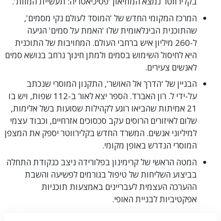
בקלירווטר נמצא המוזיאון 'פסיכיאטריה: תעשיית המוות'.
המרכז המקומי החדש של 'המוסד לעולם נקי מסמים',
שהתוכנית הבינלאומית שלו 'האמת על סמים' הגיעה
ל-260 מיליון איש ברחבי העולם.
המחויבות של התוכנית
היא לחיסול השימוש בסמים ולמתן חינוך נרחב בנושא סמים
לאנשים צעירים.
הבניין של 'הדרך אל האושר', התקנון המוסרי שנכתב
על-ידי ל. רון האברד.
הספר יצא לאור ב-112 שפות, ויש בו
21 אמיתות שהביאו רוגע לקהילות שסועות בשל אלימות,
שלום לאיזורים הרוסים עקב סכסוכים אזרחיים, וכבוד עצמי
למיליוני אנשים. המשרד החדש בקלירווטר יספק את המצפן
המוסרי הנדרש באופן מקומי.
המטה הראשי של קרימינון בפלורידה ניצב כנקודת התחלה
בביצוע השליחות של טיפול בגורמים לפשיעה והשבת
ההערכה העצמית לעבריינים באמצעות תוכניות
אפקטיביות לבניית האופי.