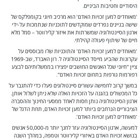
היסודיים וחטיבות הביניים.
'מאוחדים למען זכויות האדם' הוא מרכיב חיוני בקומפלקס של
שישה בניינים נפרדים שמוקדשים לתוכניות שנתמכות על-ידי
ארגון הסיינטולוגיה שמשרתות את איזור קלירווטר – סמל מלא
חיים של שיתוף פעולה קהילתי.
'מאוחדים למען זכויות האדם' והתוכניות שלו מבוססים על
עקרונות שהביע מייסד הסיינטולוגיה ל. רון האברד, שב-1969
ציין "חיוני שכל האנשים החושבים יפצירו בממשלותיהם לבצע
רפורמות גורפות בתחום זכויות האדם".
במשך קרוב לחמישה עשורים סיינטולוגים פעלו כדי להתגבר על
כל המכשולים בהגנה על הזכויות האלה שלא ניתן לשלול אותן.
ארגון הסיינטולוגיה נותן חסות לאחד ממסעי החינוך וההסברה
הציבוריים הנרחבים ביותר למען זכויות האדם, תחת הדגל של
'מאוחדים למען זכויות האדם'.
למעשה, ארגון הסיינטולוגיה עזר לחנך יותר מ-50,000 אנשים
בנושא זכויות האדם באיזורי קלירווטר וטמפה, במהלך השנה