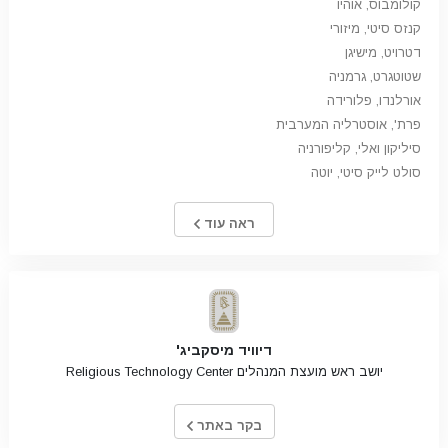
קולומבוס, אוהיו
קנזס סיטי, מיזורי
דטרויט, מישיגן
שטוטגרט, גרמניה
אורלנדו, פלורידה
פרת', אוסטרליה המערבית
סיליקון ואלי, קליפורניה
סולט לייק סיטי, יוטה
ראה עוד
דיוויד מיסקביג'
יושב ראש מועצת המנהלים Religious Technology Center
בקר באתר